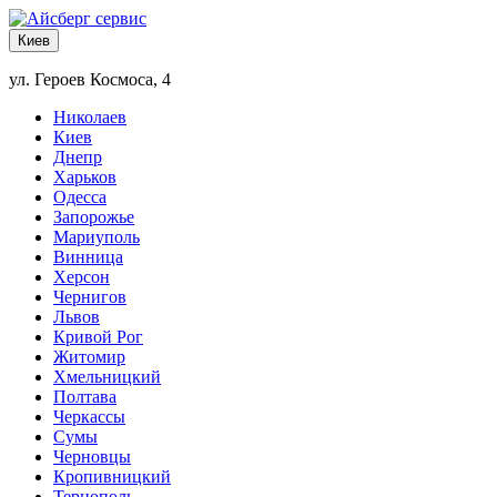
Киев
ул. Героев Космоса, 4
Николаев
Киев
Днепр
Харьков
Одесса
Запорожье
Мариуполь
Винница
Херсон
Чернигов
Львов
Кривой Рог
Житомир
Хмельницкий
Полтава
Черкассы
Сумы
Черновцы
Кропивницкий
Тернополь