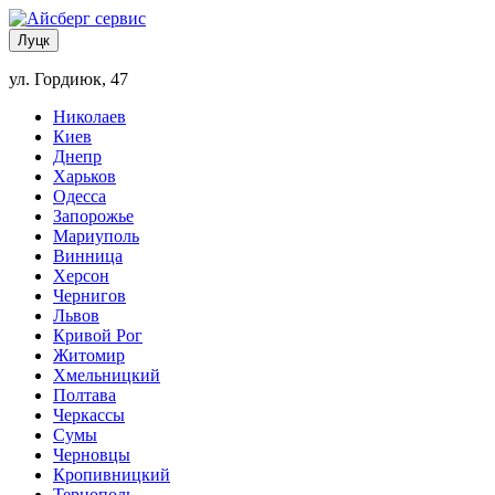
Луцк
ул. Гордиюк, 47
Николаев
Киев
Днепр
Харьков
Одесса
Запорожье
Мариуполь
Винница
Херсон
Чернигов
Львов
Кривой Рог
Житомир
Хмельницкий
Полтава
Черкассы
Сумы
Черновцы
Кропивницкий
Тернополь