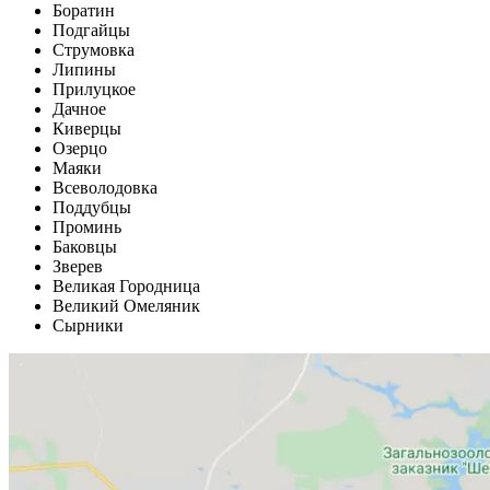
Боратин
Подгайцы
Струмовка
Липины
Прилуцкое
Дачное
Киверцы
Озерцо
Маяки
Всеволодовка
Поддубцы
Проминь
Баковцы
Зверев
Великая Городница
Великий Омеляник
Сырники