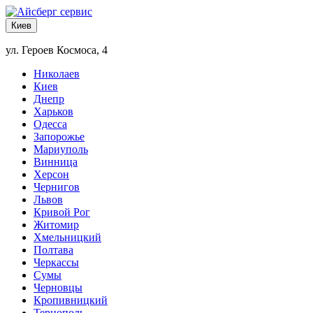
Киев
ул. Героев Космоса, 4
Николаев
Киев
Днепр
Харьков
Одесса
Запорожье
Мариуполь
Винница
Херсон
Чернигов
Львов
Кривой Рог
Житомир
Хмельницкий
Полтава
Черкассы
Сумы
Черновцы
Кропивницкий
Тернополь