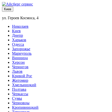
Киев
ул. Героев Космоса, 4
Николаев
Киев
Днепр
Харьков
Одесса
Запорожье
Мариуполь
Винница
Херсон
Чернигов
Львов
Кривой Рог
Житомир
Хмельницкий
Полтава
Черкассы
Сумы
Черновцы
Кропивницкий
Тернополь