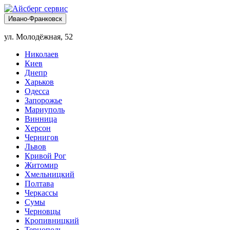
Ивано-Франковск
ул. Молодёжная, 52
Николаев
Киев
Днепр
Харьков
Одесса
Запорожье
Мариуполь
Винница
Херсон
Чернигов
Львов
Кривой Рог
Житомир
Хмельницкий
Полтава
Черкассы
Сумы
Черновцы
Кропивницкий
Тернополь