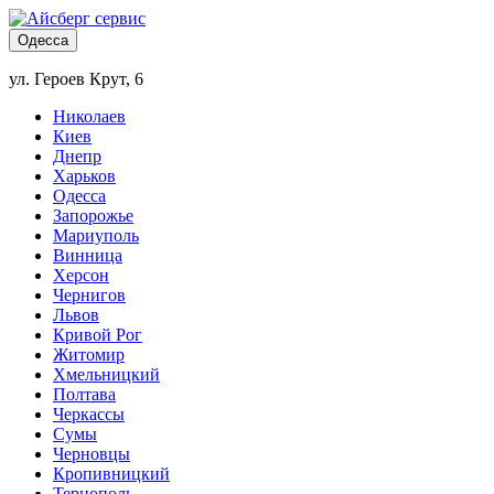
Одесса
ул. Героев Крут, 6
Николаев
Киев
Днепр
Харьков
Одесса
Запорожье
Мариуполь
Винница
Херсон
Чернигов
Львов
Кривой Рог
Житомир
Хмельницкий
Полтава
Черкассы
Сумы
Черновцы
Кропивницкий
Тернополь