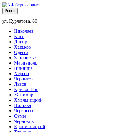
Ровно
ул. Курчатова, 60
Николаев
Киев
Днепр
Харьков
Одесса
Запорожье
Мариуполь
Винница
Херсон
Чернигов
Львов
Кривой Рог
Житомир
Хмельницкий
Полтава
Черкассы
Сумы
Черновцы
Кропивницкий
Тернополь