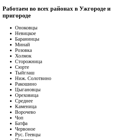
Работаем во всех районах в Ужгороде и
пригороде
Оноковцы
Невицкое
Баранинцы
Минай
Розовка
Холмок
Сторожница
Сюрте
Тыйглаш
Ниж. Солотвино
Ракошино
Цыгановцы
Ореховица
Среднее
Каменица
Ворочево
Чоп
Батфа
Червоное
Рус. Геевцы