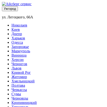
Ужгород
ул. Легоцкого, 66А
Николаев
Киев
Днепр
Харьков
Одесса
Запорожье
Мариуполь
Винница
Херсон
Чернигов
Львов
Кривой Рог
Житомир
Хмельницкий
Полтава
Черкассы
Сумы
Черновцы
Кропивницкий
Тернополь