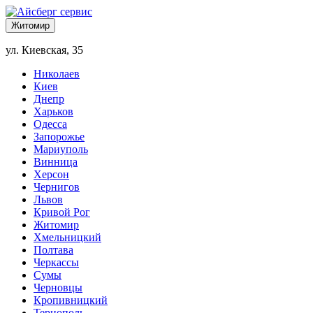
Житомир
ул. Киевская, 35
Николаев
Киев
Днепр
Харьков
Одесса
Запорожье
Мариуполь
Винница
Херсон
Чернигов
Львов
Кривой Рог
Житомир
Хмельницкий
Полтава
Черкассы
Сумы
Черновцы
Кропивницкий
Тернополь