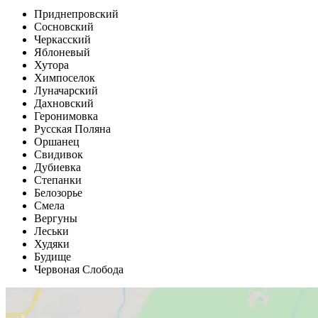
Приднепровский
Сосновский
Черкасский
Яблоневый
Хутора
Химпоселок
Луначарский
Дахновский
Геронимовка
Русская Поляна
Оршанец
Свидивок
Дубиевка
Степанки
Белозорье
Смела
Вергуны
Леськи
Худяки
Будище
Червоная Слобода