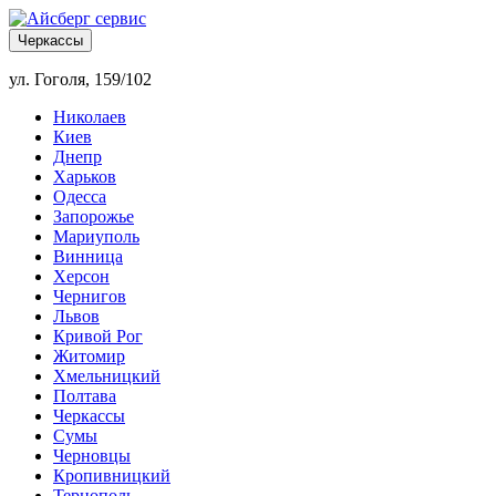
Черкассы
ул. Гоголя, 159/102
Николаев
Киев
Днепр
Харьков
Одесса
Запорожье
Мариуполь
Винница
Херсон
Чернигов
Львов
Кривой Рог
Житомир
Хмельницкий
Полтава
Черкассы
Сумы
Черновцы
Кропивницкий
Тернополь