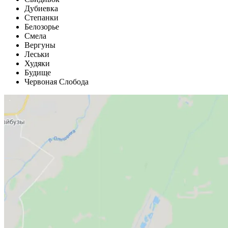
Дубиевка
Степанки
Белозорье
Смела
Вергуны
Леськи
Худяки
Будище
Червоная Слобода