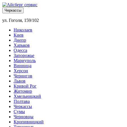
Черкассы
ул. Гоголя, 159/102
Николаев
Киев
Днепр
Харьков
Одесса
Запорожье
Мариуполь
Винница
Херсон
Чернигов
Львов
Кривой Рог
Житомир
Хмельницкий
Полтава
Черкассы
Сумы
Черновцы
Кропивницкий
Тернополь