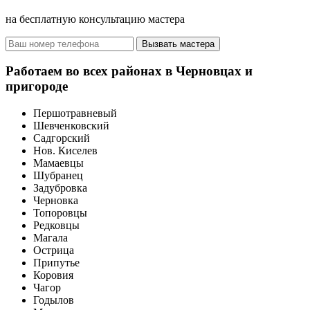
на бесплатную консультацию мастера
Вызвать мастера
Работаем во всех районах в Черновцах и
пригороде
Першотравневый
Шевченковский
Садгорский
Нов. Киселев
Мамаевцы
Шубранец
Задубровка
Черновка
Топоровцы
Редковцы
Магала
Острица
Припутье
Коровия
Чагор
Годылов