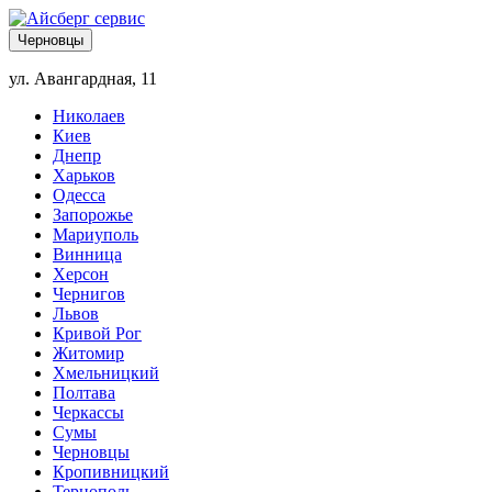
Черновцы
ул. Авангардная, 11
Николаев
Киев
Днепр
Харьков
Одесса
Запорожье
Мариуполь
Винница
Херсон
Чернигов
Львов
Кривой Рог
Житомир
Хмельницкий
Полтава
Черкассы
Сумы
Черновцы
Кропивницкий
Тернополь