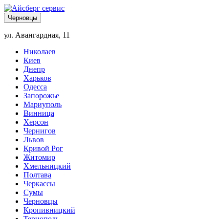
Черновцы
ул. Авангардная, 11
Николаев
Киев
Днепр
Харьков
Одесса
Запорожье
Мариуполь
Винница
Херсон
Чернигов
Львов
Кривой Рог
Житомир
Хмельницкий
Полтава
Черкассы
Сумы
Черновцы
Кропивницкий
Тернополь