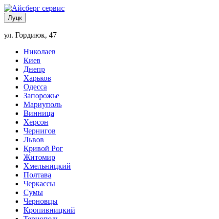
Луцк
ул. Гордиюк, 47
Николаев
Киев
Днепр
Харьков
Одесса
Запорожье
Мариуполь
Винница
Херсон
Чернигов
Львов
Кривой Рог
Житомир
Хмельницкий
Полтава
Черкассы
Сумы
Черновцы
Кропивницкий
Тернополь