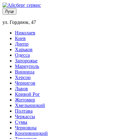
Луцк
ул. Гордиюк, 47
Николаев
Киев
Днепр
Харьков
Одесса
Запорожье
Мариуполь
Винница
Херсон
Чернигов
Львов
Кривой Рог
Житомир
Хмельницкий
Полтава
Черкассы
Сумы
Черновцы
Кропивницкий
Тернополь