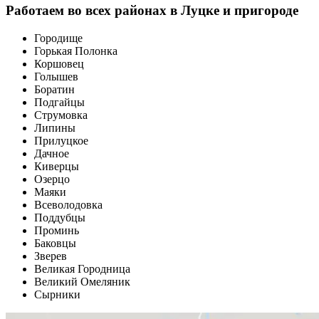
Работаем во всех районах в Луцке и пригороде
Городище
Горькая Полонка
Коршовец
Голышев
Боратин
Подгайцы
Струмовка
Липины
Прилуцкое
Дачное
Киверцы
Озерцо
Маяки
Всеволодовка
Поддубцы
Проминь
Баковцы
Зверев
Великая Городница
Великий Омеляник
Сырники