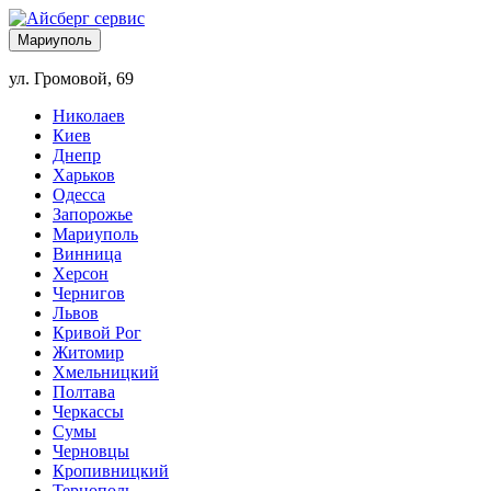
Мариуполь
ул. Громовой, 69
Николаев
Киев
Днепр
Харьков
Одесса
Запорожье
Мариуполь
Винница
Херсон
Чернигов
Львов
Кривой Рог
Житомир
Хмельницкий
Полтава
Черкассы
Сумы
Черновцы
Кропивницкий
Тернополь