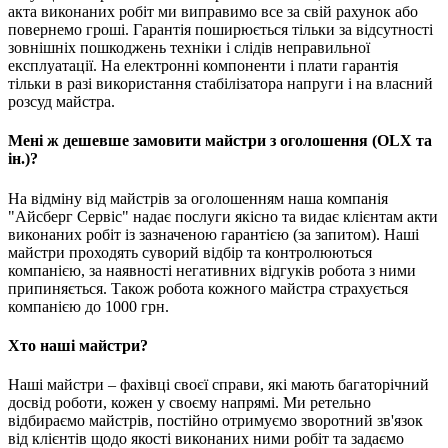
акта виконаних робіт ми виправимо все за свій рахунок або
повернемо гроші. Гарантія поширюється тільки за відсутності
зовнішніх пошкоджень техніки і слідів неправильної
експлуатації. На електронні компоненти і плати гарантія
тільки в разі використання стабілізатора напруги і на власний
розсуд майстра.
Мені ж дешевше замовити майстри з оголошення (OLX та
ін.)?
На відміну від майстрів за оголошенням наша компанія
"Айсберг Сервіс" надає послуги якісно та видає клієнтам акти
виконаних робіт із зазначеною гарантією (за запитом). Наші
майстри проходять суворий відбір та контролюються
компанією, за наявності негативних відгуків робота з ними
припиняється. Також робота кожного майстра страхується
компанією до 1000 грн.
Хто наші майстри?
Наші майстри – фахівці своєї справи, які мають багаторічний
досвід роботи, кожен у своєму напрямі. Ми ретельно
відбираємо майстрів, постійно отримуємо зворотний зв'язок
від клієнтів щодо якості виконаних ними робіт та задаємо