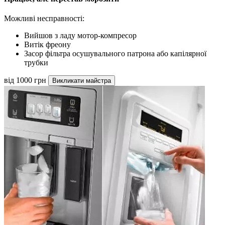
Можливі несправності:
Вийшов з ладу мотор-компресор
Витік фреону
Засор фільтра осушувального патрона або капілярної
трубки
від 1000 грн
Викликати майстра