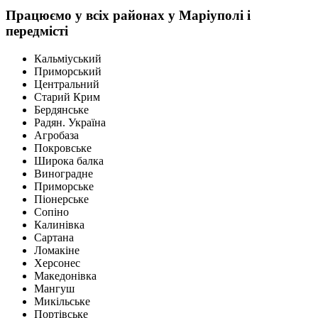
Працюємо у всіх районах у Маріуполі і
передмісті
Кальміуський
Приморський
Центральний
Старий Крим
Бердянське
Радян. Україна
Агробаза
Покровське
Широка балка
Виноградне
Приморське
Піонерське
Сопіно
Калинівка
Сартана
Ломакіне
Херсонес
Македонівка
Мангуш
Микільське
Портівське