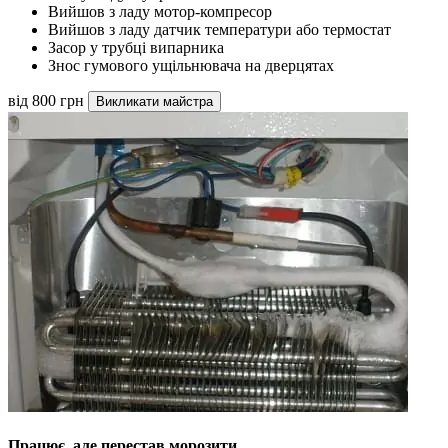
Вийшов з ладу мотор-компресор
Вийшов з ладу датчик температури або термостат
Засор у трубці випарника
Знос гумового ущільнювача на дверцятах
від 800 грн
Викликати майстра
Працює, але перестав морозити