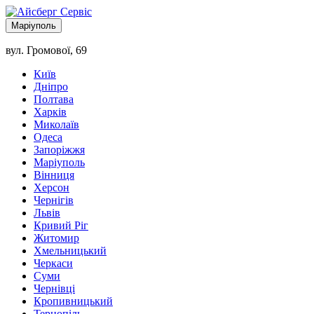
Маріуполь
вул. Громової, 69
Київ
Дніпро
Полтава
Харків
Миколаїв
Одеса
Запоріжжя
Маріуполь
Вінниця
Херсон
Чернігів
Львів
Кривий Ріг
Житомир
Хмельницький
Черкаси
Суми
Чернівці
Кропивницький
Тернопіль