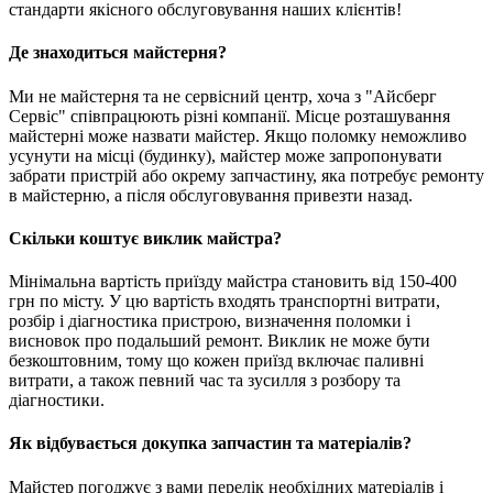
стандарти якісного обслуговування наших клієнтів!
Де знаходиться майстерня?
Ми не майстерня та не сервісний центр, хоча з "Айсберг
Сервіс" співпрацюють різні компанії. Місце розташування
майстерні може назвати майстер. Якщо поломку неможливо
усунути на місці (будинку), майстер може запропонувати
забрати пристрій або окрему запчастину, яка потребує ремонту
в майстерню, а після обслуговування привезти назад.
Скільки коштує виклик майстра?
Мінімальна вартість приїзду майстра становить від 150-400
грн по місту. У цю вартість входять транспортні витрати,
розбір і діагностика пристрою, визначення поломки і
висновок про подальший ремонт. Виклик не може бути
безкоштовним, тому що кожен приїзд включає паливні
витрати, а також певний час та зусилля з розбору та
діагностики.
Як відбувається докупка запчастин та матеріалів?
Майстер погоджує з вами перелік необхідних матеріалів і