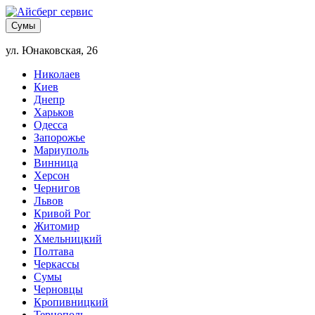
Сумы
ул. Юнаковская, 26
Николаев
Киев
Днепр
Харьков
Одесса
Запорожье
Мариуполь
Винница
Херсон
Чернигов
Львов
Кривой Рог
Житомир
Хмельницкий
Полтава
Черкассы
Сумы
Черновцы
Кропивницкий
Тернополь