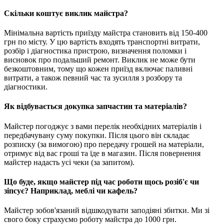
Скільки коштує виклик майстра?
Мінімальна вартість приїзду майстра становить від 150-400
грн по місту. У цю вартість входять транспортні витрати,
розбір і діагностика пристрою, визначення поломки і
висновок про подальший ремонт. Виклик не може бути
безкоштовним, тому що кожен приїзд включає паливні
витрати, а також певний час та зусилля з розбору та
діагностики.
Як відбувається докупка запчастин та матеріалів?
Майстер погоджує з вами перелік необхідних матеріалів і
передбачувану суму покупки. Після цього він складає
розписку (за вимогою) про передачу грошей на матеріали,
отримує від вас гроші та їде в магазин. Після повернення
майстер надасть усі чеки (за запитом).
Що буде, якщо майстер під час роботи щось розіб'є чи
зіпсує? Наприклад, меблі чи кафель?
Майстер зобов'язаний відшкодувати заподіяні збитки. Ми зі
свого боку страхуємо роботу майстра до 1000 грн.