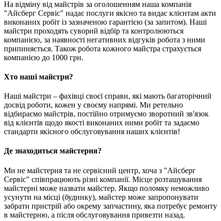
На відміну від майстрів за оголошенням наша компанія
"Айсберг Сервіс" надає послуги якісно та видає клієнтам акти
виконаних робіт із зазначеною гарантією (за запитом). Наші
майстри проходять суворий відбір та контролюються
компанією, за наявності негативних відгуків робота з ними
припиняється. Також робота кожного майстра страхується
компанією до 1000 грн.
Хто наші майстри?
Наші майстри – фахівці своєї справи, які мають багаторічний
досвід роботи, кожен у своєму напрямі. Ми ретельно
відбираємо майстрів, постійно отримуємо зворотний зв'язок
від клієнтів щодо якості виконаних ними робіт та задаємо
стандарти якісного обслуговування наших клієнтів!
Де знаходиться майстерня?
Ми не майстерня та не сервісний центр, хоча з "Айсберг
Сервіс" співпрацюють різні компанії. Місце розташування
майстерні може назвати майстер. Якщо поломку неможливо
усунути на місці (будинку), майстер може запропонувати
забрати пристрій або окрему запчастину, яка потребує ремонту
в майстерню, а після обслуговування привезти назад.