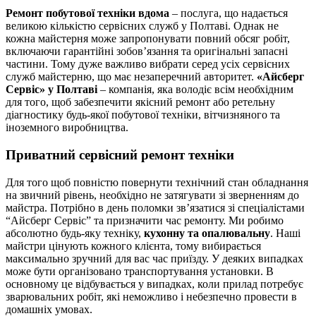
Ремонт побутової техніки вдома
– послуга, що надається
великою кількістю сервісних служб у Полтаві. Однак не
кожна майстерня може запропонувати повний обсяг робіт,
включаючи гарантійні зобов’язання та оригінальні запасні
частини. Тому дуже важливо вибрати серед усіх сервісних
служб майстерню, що має незаперечний авторитет.
«Айсберг
Сервіс» у Полтаві
– компанія, яка володіє всім необхідним
для того, щоб забезпечити якісний ремонт або ретельну
діагностику будь-якої побутової техніки, вітчизняного та
іноземного виробництва.
Приватний сервісний ремонт техніки
Для того щоб повністю повернути технічний стан обладнання
на звичний рівень, необхідно не затягувати зі зверненням до
майстра. Потрібно в день поломки зв’язатися зі спеціалістами
“Айсберг Сервіс” та призначити час ремонту. Ми робимо
абсолютно будь-яку техніку,
кухонну та опалювальну
. Наші
майстри цінують кожного клієнта, тому вибирається
максимально зручний для вас час приїзду. У деяких випадках
може бути організовано транспортування установки. В
основному це відбувається у випадках, коли прилад потребує
зварювальних робіт, які неможливо і небезпечно провести в
домашніх умовах.