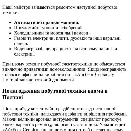
Наші майстри займаються ремонтом наступної побутової
техніки:
Автоматичні пральні машини
.
Посудомийні машини всіх брендів.
Холодильники та морозильні камери.
Газові та електричні плити, духовки та інші варильні
панелі.
Водонагрівачі, що працюють на газовому паливі та
електриці.
При цьому ремонт побутової електротехніки не обмежується
виключно приватними домоволодіннями. Якщо несправність
сталася в офісі чи на виробництві – «Айсберг Сервіс» у
Полтаві завжди готовий допомогти.
Полагодження побутової техніки вдома в
Полтаві
Після приїзду кожен майстер здійснює огляд несправної
побутової техніки, наглядаючи варіанти вирішення проблеми.
Маючи великий арсенал інструментів, спеціаліст пропонує
кілька варіантів ремонту, що різняться за ціною. У
майстерні
«Айсберг Сервіс» є певні розуміння потреб населення, тому