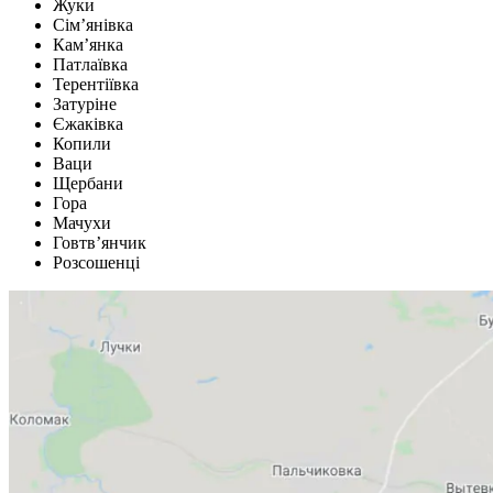
Жуки
Сім’янівка
Кам’янка
Патлаївка
Терентіївка
Затуріне
Єжаківка
Копили
Ваци
Щербани
Гора
Мачухи
Говтв’янчик
Розсошенці