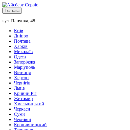
Полтава
вул. Панянка, 48
Київ
Дніпро
Полтава
Харків
Миколаїв
Одеса
Запоріжжя
Маріуполь
Вінниця
Херсон
Чернігів
Львів
Кривий Ріг
Житомир
Хмельницький
Черкаси
Суми
Чернівці
Кропивницький
Тернопіль