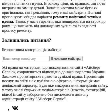
цінова політика гнучка. В основу ціни, як правило, лягають
витрати на заміну деталі. Запасна частина може бути як
оригінальна, так і реплікою, тому наші майстри в Полтаві
пропонують обидва варіанти
ремонту побутової техніки
вдома
. Також у нас є гарантія, яка поширюється на строк до
року, що залежить від докладених зусиль та складності
процесу ремонту.
Залишились питання?
Безкоштовна консультація майстра
Викликати майстра
Усі права на матеріали, що знаходяться на сайті «Айсберг
Сервіс», охороняються відповідно до законодавства України
Законом про авторське право та суміжні права. Пропозиція
послуг на сайті не є публічною офертою, інформація має
довідковий характер. Будь-яке використання матеріалів сайту,
у тому числі будь-яких медіа-матеріалів (текстів, фотографій,
відео) із сайту заборонено без письмового дозволу
адміністрації сайту "Айсберг Сервіс".