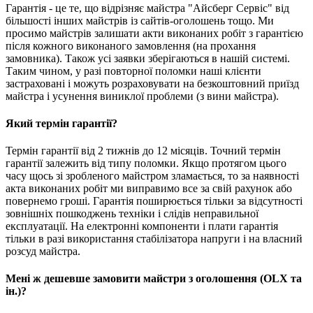
Гарантія - це те, що відрізняє майстра "Айсберг Сервіс" від
більшості інших майстрів із сайтів-оголошень тощо. Ми
просимо майстрів залишати акти виконаних робіт з гарантією
після кожного виконаного замовлення (на прохання
замовника). Також усі заявки зберігаються в нашій системі.
Таким чином, у разі повторної поломки наші клієнти
застраховані і можуть розраховувати на безкоштовний приїзд
майстра і усунення виниклої проблеми (з вини майстра).
Який термін гарантії?
Термін гарантії від 2 тижнів до 12 місяців. Точний термін
гарантії залежить від типу поломки. Якщо протягом цього
часу щось зі зробленого майстром зламається, то за наявності
акта виконаних робіт ми виправимо все за свій рахунок або
повернемо гроші. Гарантія поширюється тільки за відсутності
зовнішніх пошкоджень техніки і слідів неправильної
експлуатації. На електронні компоненти і плати гарантія
тільки в разі використання стабілізатора напруги і на власний
розсуд майстра.
Мені ж дешевше замовити майстри з оголошення (OLX та
ін.)?