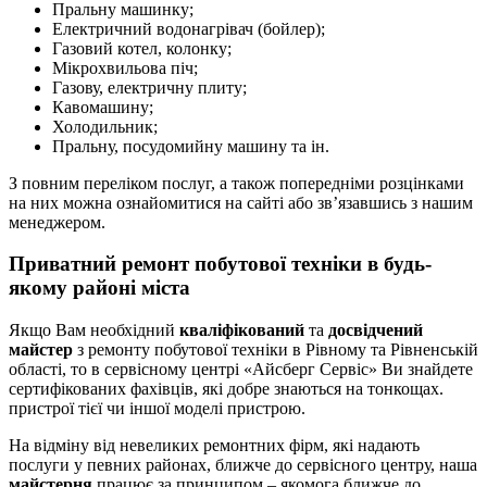
Пральну машинку;
Електричний водонагрівач (бойлер);
Газовий котел, колонку;
Мікрохвильова піч;
Газову, електричну плиту;
Кавомашину;
Холодильник;
Пральну, посудомийну машину та ін.
З повним переліком послуг, а також попередніми розцінками
на них можна ознайомитися на сайті або зв’язавшись з нашим
менеджером.
Приватний ремонт побутової техніки в будь-
якому районі міста
Якщо Вам необхідний
кваліфікований
та
досвідчений
майстер
з ремонту побутової техніки в Рівному та Рівненській
області, то в сервісному центрі «Айсберг Сервіс» Ви знайдете
сертифікованих фахівців, які добре знаються на тонкощах.
пристрої тієї чи іншої моделі пристрою.
На відміну від невеликих ремонтних фірм, які надають
послуги у певних районах, ближче до сервісного центру, наша
майстерня
працює за принципом – якомога ближче до