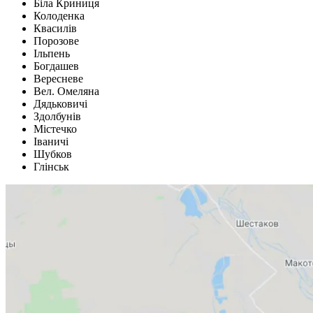
Біла Криниця
Колоденка
Квасилів
Порозове
Ільпень
Богдашев
Вересневе
Вел. Омеляна
Дядьковичі
Здолбунів
Містечко
Іваничі
Шубков
Глінськ