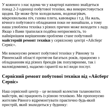
У кожного з нас вдома чи у квартирі напевно знайдеться
понад 2-3 одиниці побутової техніки, яка використовується
щодня. Це може бути холодильник, водонагрівач,
мікрохвильова піч, газова плита, кавоварка і т.д. На жаль,
вічного побутового обладнання поки не винайшли, а тому
наша улюблена техніка з різних причин може виходити з ладу.
Якщо з Вами трапилася подібна неприємність, то
найвірнішим вирішенням проблеми стане побутовий
майстерній ремонт техніки
у сервісному центрі «Айсберг
Сервіс».
Ми виконуємо ремонт побутової техніки у Рівному та
Рівненській області протягом багатьох років, працюємо з
обладнанням від різних брендів (як популярними, так і
маловідомими), надаємо гарантії на всі види послуг.
Сервісний ремонт побутової техніки від «Айсберг
Сервіс»
Наш сервісний центр – це великий колектив талановитих
майстрів, які працюють із різною технікою. Ми пропонуємо
жителям Рівного відремонтувати практично будь-який
пристрій, який знаходиться у будинку: