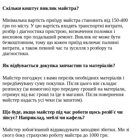
Скільки коштує виклик майстра?
Мінімальна вартість приїзду майстра становить від 150-400
грн по місту. У цю вартість входять транспортні витрати,
розбір і діагностика пристрою, визначення поломки і
висновок про подальший ремонт. Виклик не може бути
безкоштовним, тому що кожен приїзд включає паливні
витрати, а також певний час та зусилля з розбору та
діагностики.
Як відбувається докупка запчастин та матеріалів?
Майстер погоджує з вами перелік необхідних матеріалів і
передбачувану суму покупки. Після цього він складає
розписку (за вимогою) про передачу грошей на матеріали,
отримує від вас гроші та їде в магазин. Після повернення
майстер надасть усі чеки (за запитом).
Що буде, якщо майстер під час роботи щось розіб'є чи
зіпсує? Наприклад, меблі чи кафель?
Майстер зобов'язаний відшкодувати заподіяні збитки. Ми зі
свого боку страхуємо роботу майстра до 1000 грн.