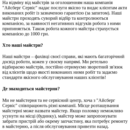
На відміну від майстрів за оголошенням наша компанія
"Айсберг Сервіс" надає послуги якісно та видає клієнтам акти
виконаних робіт із зазначеною гарантією (за запитом). Наші
майстри проходять суворий відбір та контролюються
компанією, за наявності негативних відгуків робота з ними
припиняється. Також робота кожного майстра страхується
компанією до 1000 грн.
Хто наші майстри?
Наші майстри – фахівці своєї справи, які мають багаторічний
досвід роботи, кожен у своєму напрямі. Ми ретельно
відбираємо майстрів, постійно отримуємо зворотний зв'язок
від клієнтів щодо якості виконаних ними робіт та задаємо
стандарти якісного обслуговування наших клієнтів!
Де знаходиться майстерня?
Ми не майстерня та не сервісний центр, хоча з "Айсберг
Сервіс" співпрацюють різні компанії. Місце розташування
майстерні може назвати майстер. Якщо поломку неможливо
усунути на місці (будинку), майстер може запропонувати
забрати пристрій або окрему запчастину, яка потребує ремонту
в майстерню, а після обслуговування привезти назад.