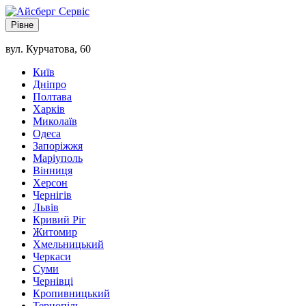
Рівне
вул. Курчатова, 60
Київ
Дніпро
Полтава
Харків
Миколаїв
Одеса
Запоріжжя
Маріуполь
Вінниця
Херсон
Чернігів
Львів
Кривий Ріг
Житомир
Хмельницький
Черкаси
Суми
Чернівці
Кропивницький
Тернопіль