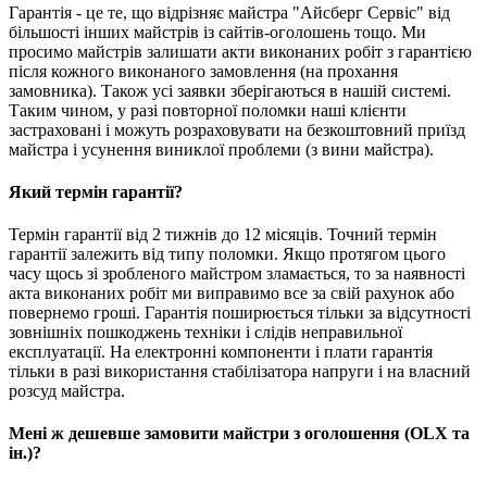
Гарантія - це те, що відрізняє майстра "Айсберг Сервіс" від
більшості інших майстрів із сайтів-оголошень тощо. Ми
просимо майстрів залишати акти виконаних робіт з гарантією
після кожного виконаного замовлення (на прохання
замовника). Також усі заявки зберігаються в нашій системі.
Таким чином, у разі повторної поломки наші клієнти
застраховані і можуть розраховувати на безкоштовний приїзд
майстра і усунення виниклої проблеми (з вини майстра).
Який термін гарантії?
Термін гарантії від 2 тижнів до 12 місяців. Точний термін
гарантії залежить від типу поломки. Якщо протягом цього
часу щось зі зробленого майстром зламається, то за наявності
акта виконаних робіт ми виправимо все за свій рахунок або
повернемо гроші. Гарантія поширюється тільки за відсутності
зовнішніх пошкоджень техніки і слідів неправильної
експлуатації. На електронні компоненти і плати гарантія
тільки в разі використання стабілізатора напруги і на власний
розсуд майстра.
Мені ж дешевше замовити майстри з оголошення (OLX та
ін.)?