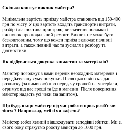
Скільки коштує виклик майстра?
Мінімальна вартість приїзду майстра становить від 150-400
грн по місту. У цю вартість входять транспортні витрати,
розбір і діагностика пристрою, визначення поломки і
висновок про подальший ремонт. Виклик не може бути
безкоштовним, тому що кожен приїзд включає паливні
витрати, а також певний час та зусилля з розбору та
діагностики.
Як відбувається докупка запчастин та матеріалів?
Майстер погоджує з вами перелік необхідних матеріалів і
передбачувану суму покупки. Після цього він складає
розписку (за вимогою) про передачу грошей на матеріали,
отримує від вас гроші та їде в магазин. Після повернення
майстер надасть усі чеки (за запитом).
Що буде, якщо майстер під час роботи щось розіб'є чи
зіпсує? Наприклад, меблі чи кафель?
Майстер зобов'язаний відшкодувати заподіяні збитки. Ми зі
свого боку страхуємо роботу майстра до 1000 грн.