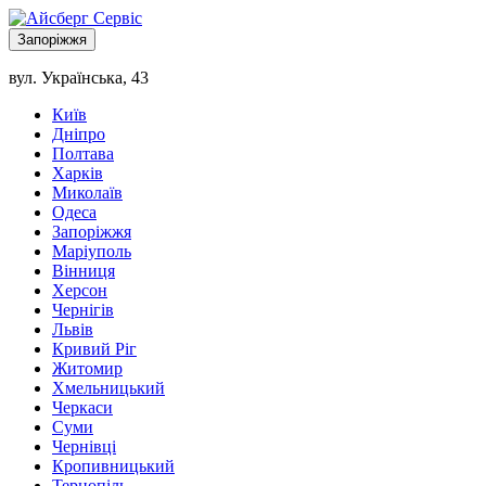
Запоріжжя
вул. Українська, 43
Київ
Дніпро
Полтава
Харків
Миколаїв
Одеса
Запоріжжя
Маріуполь
Вінниця
Херсон
Чернігів
Львів
Кривий Ріг
Житомир
Хмельницький
Черкаси
Суми
Чернівці
Кропивницький
Тернопіль