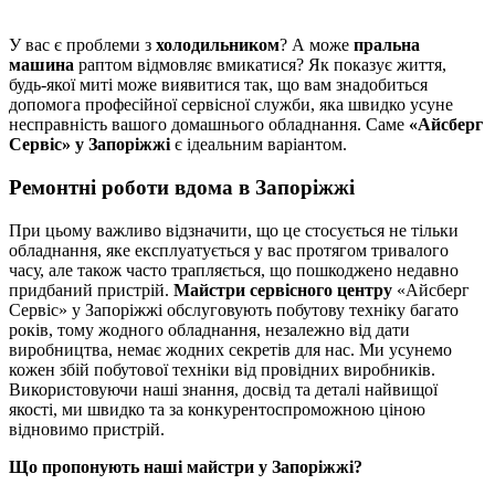
У вас є проблеми з
холодильником
? А може
пральна
машина
раптом відмовляє вмикатися? Як показує життя,
будь-якої миті може виявитися так, що вам знадобиться
допомога професійної сервісної служби, яка швидко усуне
несправність вашого домашнього обладнання. Саме
«Айсберг
Сервіс» у Запоріжжі
є ідеальним варіантом.
Ремонтні роботи вдома в Запоріжжі
При цьому важливо відзначити, що це стосується не тільки
обладнання, яке експлуатується у вас протягом тривалого
часу, але також часто трапляється, що пошкоджено недавно
придбаний пристрій.
Майстри сервісного центру
«Айсберг
Сервіс» у Запоріжжі обслуговують побутову техніку багато
років, тому жодного обладнання, незалежно від дати
виробництва, немає жодних секретів для нас. Ми усунемо
кожен збій побутової техніки від провідних виробників.
Використовуючи наші знання, досвід та деталі найвищої
якості, ми швидко та за конкурентоспроможною ціною
відновимо пристрій.
Що пропонують наші майстри у Запоріжжі?