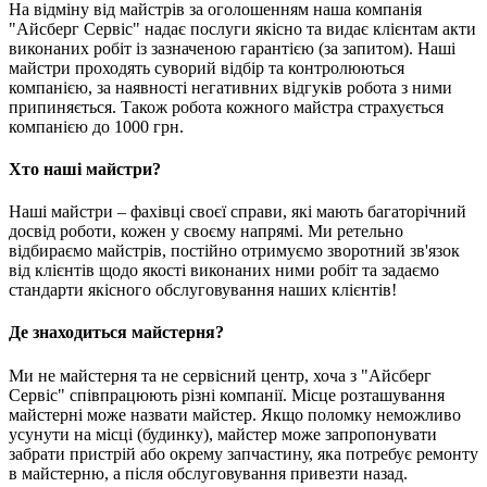
На відміну від майстрів за оголошенням наша компанія
"Айсберг Сервіс" надає послуги якісно та видає клієнтам акти
виконаних робіт із зазначеною гарантією (за запитом). Наші
майстри проходять суворий відбір та контролюються
компанією, за наявності негативних відгуків робота з ними
припиняється. Також робота кожного майстра страхується
компанією до 1000 грн.
Хто наші майстри?
Наші майстри – фахівці своєї справи, які мають багаторічний
досвід роботи, кожен у своєму напрямі. Ми ретельно
відбираємо майстрів, постійно отримуємо зворотний зв'язок
від клієнтів щодо якості виконаних ними робіт та задаємо
стандарти якісного обслуговування наших клієнтів!
Де знаходиться майстерня?
Ми не майстерня та не сервісний центр, хоча з "Айсберг
Сервіс" співпрацюють різні компанії. Місце розташування
майстерні може назвати майстер. Якщо поломку неможливо
усунути на місці (будинку), майстер може запропонувати
забрати пристрій або окрему запчастину, яка потребує ремонту
в майстерню, а після обслуговування привезти назад.