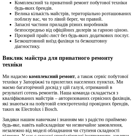
Комплексний та приватний ремонт побутової техніки
будь-яких брендів.
Велика кількість майстрів, територіально розташованих
поблизу вас, чи то лівий берег, чи правий.
Запасні частини приладів різних виробників
безпосередньо від офіційних дилерів за гарною ціною.
Прозорий прайс-лист без будь-яких додаткових послуг.
Безкоштовний виїзд фахівця та безкоштовну
діагностику.
Виклик майстра для приватного ремонту
техніки
Ми надаємо
комплексний ремонт
, а також сервіс побутової
техніки у Запоріжжі та прилеглих населених пунктах. Ми
маємо багаторічний досвід у цій галузі, отриманий в
результаті сотень ремонтів. Наша команда складається з
кваліфікованих майстрів – авторизованих сервісних фахівців,
які знаються на побутовій електротехніці провідних брендів,
таких як Electrolux і Bosch.
Завдяки нашим навичкам і знанням ми з радістю приймемо
будь-яке, навіть найскладніше чи незвичайне замовлення,
незалежно від моделі обладнання чи ступеня складності
відмови. У нас є сучасні спеціалізовані інструменти, завдяки