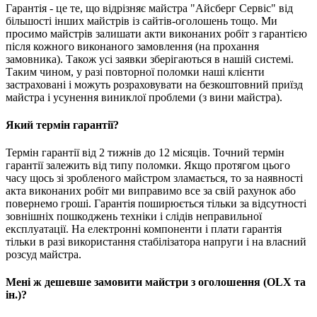
Гарантія - це те, що відрізняє майстра "Айсберг Сервіс" від
більшості інших майстрів із сайтів-оголошень тощо. Ми
просимо майстрів залишати акти виконаних робіт з гарантією
після кожного виконаного замовлення (на прохання
замовника). Також усі заявки зберігаються в нашій системі.
Таким чином, у разі повторної поломки наші клієнти
застраховані і можуть розраховувати на безкоштовний приїзд
майстра і усунення виниклої проблеми (з вини майстра).
Який термін гарантії?
Термін гарантії від 2 тижнів до 12 місяців. Точний термін
гарантії залежить від типу поломки. Якщо протягом цього
часу щось зі зробленого майстром зламається, то за наявності
акта виконаних робіт ми виправимо все за свій рахунок або
повернемо гроші. Гарантія поширюється тільки за відсутності
зовнішніх пошкоджень техніки і слідів неправильної
експлуатації. На електронні компоненти і плати гарантія
тільки в разі використання стабілізатора напруги і на власний
розсуд майстра.
Мені ж дешевше замовити майстри з оголошення (OLX та
ін.)?