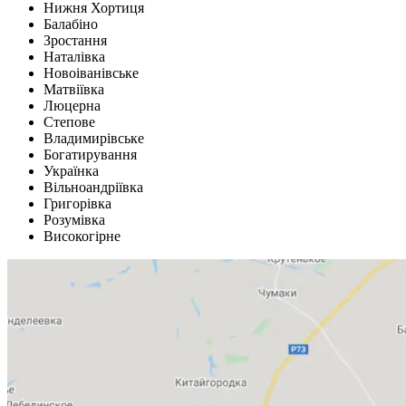
Нижня Хортиця
Балабіно
Зростання
Наталівка
Новоіванівське
Матвіївка
Люцерна
Степове
Владимирівське
Богатирування
Українка
Вільноандріївка
Григорівка
Розумівка
Високогірне