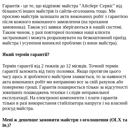
Гарантія - це те, що відрізняє майстра "Айсберг Сервіс" від
більшості інших майстрів із сайтів-оголошень тощо. Ми
просимо майстрів залишати акти виконаних робіт з гарантією
після кожного виконаного замовлення (на прохання
замовника). Також усі заявки зберігаються в нашій системі.
Таким чином, у разі повторної поломки наші клієнти
застраховані і можуть розраховувати на безкоштовний приїзд
майстра і усунення виниклої проблеми (з вини майстра).
Який термін гарантії?
Термін гарантії від 2 тижнів до 12 місяців. Точний термін
гарантії залежить від типу поломки. Якщо протягом цього
часу щось зі зробленого майстром зламається, то за наявності
акта виконаних робіт ми виправимо все за свій рахунок або
повернемо гроші. Гарантія поширюється тільки за відсутності
зовнішніх пошкоджень техніки і слідів неправильної
експлуатації. На електронні компоненти і плати гарантія
тільки в разі використання стабілізатора напруги і на власний
розсуд майстра.
Мені ж дешевше замовити майстри з оголошення (OLX та
ін.)?