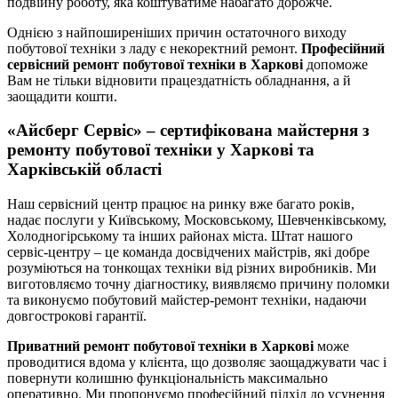
подвійну роботу, яка коштуватиме набагато дорожче.
Однією з найпоширеніших причин остаточного виходу
побутової техніки з ладу є некоректний ремонт.
Професійний
сервісний ремонт побутової техніки в Харкові
допоможе
Вам не тільки відновити працездатність обладнання, а й
заощадити кошти.
«Айсберг Сервіс» – сертифікована майстерня з
ремонту побутової техніки у Харкові та
Харківській області
Наш сервісний центр працює на ринку вже багато років,
надає послуги у Київському, Московському, Шевченківському,
Холодногірському та інших районах міста. Штат нашого
сервіс-центру – це команда досвідчених майстрів, які добре
розуміються на тонкощах техніки від різних виробників. Ми
виготовляємо точну діагностику, виявляємо причину поломки
та виконуємо побутовий майстер-ремонт техніки, надаючи
довгострокові гарантії.
Приватний ремонт побутової техніки в Харкові
може
проводитися вдома у клієнта, що дозволяє заощаджувати час і
повернути колишню функціональність максимально
оперативно. Ми пропонуємо професійний підхід до усунення