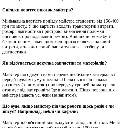
Скільки коштує виклик майстра?
Мінімальна вартість приїзду майстра становить від 150-400
грн по місту. У цю вартість входять транспортні витрати,
розбір і діагностика пристрою, визначення поломки і
висновок про подальший ремонт. Виклик не може бути
безкоштовним, тому що кожен приїзд включає паливні
витрати, а також певний час та зусилля з розбору та
діагностики.
Як відбувається докупка запчастин та матеріалів?
Майстер погоджує з вами перелік необхідних матеріалів і
передбачувану суму покупки. Після цього він складає
розписку (за вимогою) про передачу грошей на матеріали,
отримує від вас гроші та їде в магазин. Після повернення
майстер надасть усі чеки (за запитом).
Що буде, якщо майстер під час роботи щось розіб'є чи
зіпсує? Наприклад, меблі чи кафель?
Майстер зобов'язаний відшкодувати заподіяні збитки. Ми зі
свого боку страхуємо роботу майстра до 1000 грн.