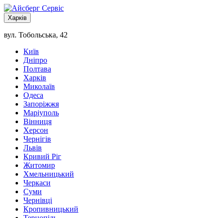
Харків
вул. Тобольська, 42
Київ
Дніпро
Полтава
Харків
Миколаїв
Одеса
Запоріжжя
Маріуполь
Вінниця
Херсон
Чернігів
Львів
Кривий Ріг
Житомир
Хмельницький
Черкаси
Суми
Чернівці
Кропивницький
Тернопіль