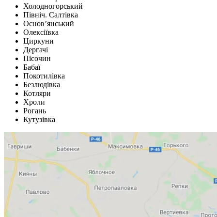
Холодногорський
Північ. Салтівка
Основ’янський
Олексіївка
Циркуни
Дергачі
Пісочин
Бабаї
Покотилівка
Безлюдівка
Котляри
Хроли
Рогань
Кутузівка