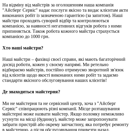
На відміну від майстрів за оголошенням наша компанія
"Айсберг Сервіс" надає послуги якісно та видає клієнтам акти
виконаних робіт із зазначеною гарантією (за запитом). Наші
майстри проходять суворий відбір та контролюються
компанією, за наявності негативних відгуків робота з ними
припиняється. Також робота кожного майстра страхується
компанією до 1000 грн.
Хто наші майстри?
Наші майстри – фахівці своєї справи, які мають багаторічний
досвід роботи, кожен у своєму напрямі. Ми ретельно
відбираємо майстрів, постійно отримуємо зворотний зв'язок
від клієнтів щодо якості виконаних ними робіт та задаємо
стандарти якісного обслуговування наших клієнтів!
Де знаходиться майстерня?
Ми не майстерня та не сервісний центр, хоча з "Айсберг
Сервіс" співпрацюють різні компанії. Місце розташування
майстерні може назвати майстер. Якщо поломку неможливо
усунути на місці (будинку), майстер може запропонувати
забрати пристрій або окрему запчастину, яка потребує ремонту
в майстерню, а після обслуговування привезти назад.