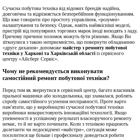
Сучасна побутова техніка від відомих брендів надійна,
довговічна та відрізняється безперебійним функціонуванням.
Що вже говорити про простоту управління, «розумні»
налаштування та безпеку. Однак, навіть найякісніші моделі,
пристрій від популярних торгових марок іноді виходять з ладу.
Причому причини поломок можуть бути різними. Якщо Ви
зіткнулися з такою неприємністю, що повернути обладнанню
«друге дихання» допоможе
майстер з ремонту побутової
техніки у Харкові та Харківській області
із сервісного
центру «Айсберг Сервіс».
Чому не рекомендується виконувати
самостійний ремонт побутової техніки?
Перед тим як звернутися в сервісний центр, багато власників
пральної машинки або холодильника, що зламалася, роблять
спробу самостійного усунення несправності. Проте варто
пам’ятати, що у виробництві сучасної побутової техніки
виробники використовують інноваційні технології. Якщо
упевненості в успішному результаті власноручного ремонту
немає, то й не варто починати. Коли з технікою працюють
дилетанти чи недосвідчені «майстри», ситуація може
посилитися ще більше і професіоналу доведеться робити