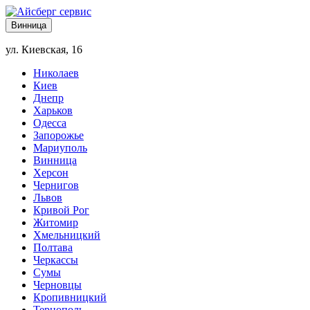
Винница
ул. Киевская, 16
Николаев
Киев
Днепр
Харьков
Одесса
Запорожье
Мариуполь
Винница
Херсон
Чернигов
Львов
Кривой Рог
Житомир
Хмельницкий
Полтава
Черкассы
Сумы
Черновцы
Кропивницкий
Тернополь