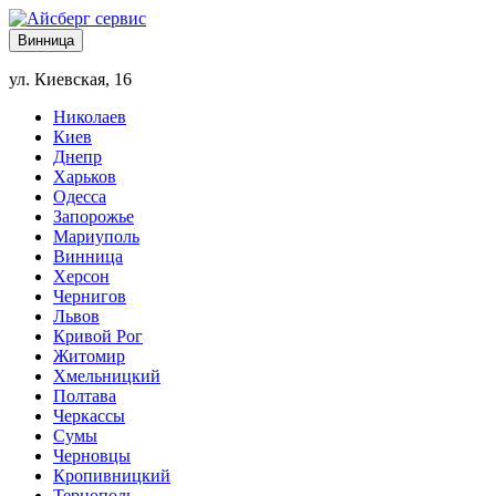
Винница
ул. Киевская, 16
Николаев
Киев
Днепр
Харьков
Одесса
Запорожье
Мариуполь
Винница
Херсон
Чернигов
Львов
Кривой Рог
Житомир
Хмельницкий
Полтава
Черкассы
Сумы
Черновцы
Кропивницкий
Тернополь