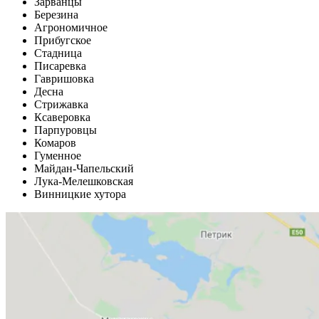
Зарванцы
Березина
Агрономичное
Прибугское
Стадница
Писаревка
Гавришовка
Десна
Стрижавка
Ксаверовка
Парпуровцы
Комаров
Гуменное
Майдан-Чапельский
Лука-Мелешковская
Винницкие хутора