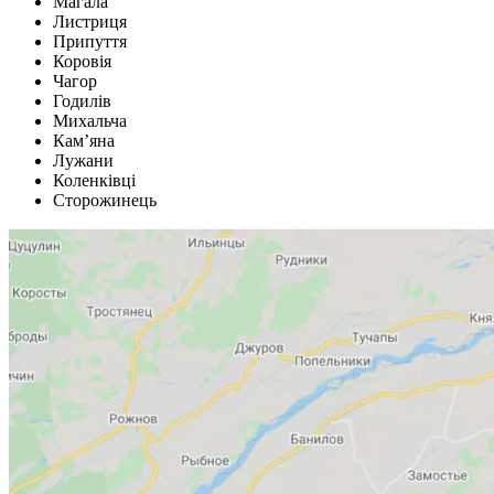
Магала
Листриця
Припуття
Коровія
Чагор
Годилів
Михальча
Кам’яна
Лужани
Коленківці
Сторожинець