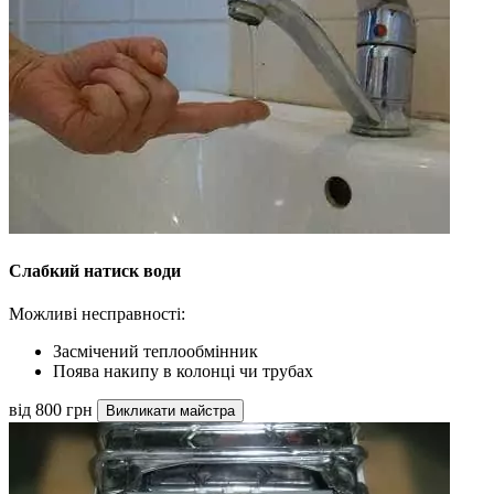
Слабкий натиск води
Можливі несправності:
Засмічений теплообмінник
Поява накипу в колонці чи трубах
від 800 грн
Викликати майстра