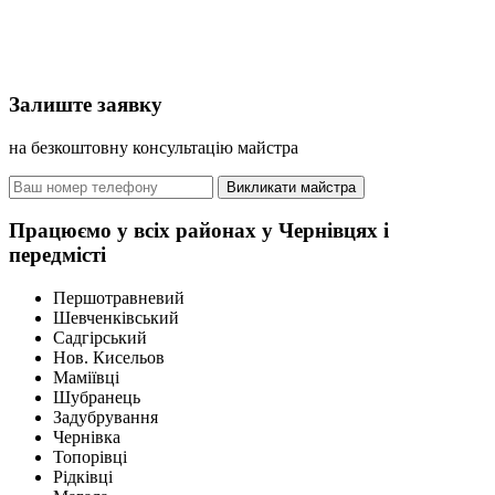
Залиште заявку
на безкоштовну консультацію майстра
Викликати майстра
Працюємо у всіх районах у Чернівцях і
передмісті
Першотравневий
Шевченківський
Садгірський
Нов. Кисельов
Маміївці
Шубранець
Задубрування
Чернівка
Топорівці
Рідківці