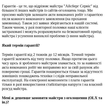
Гарантія - це те, що відрізняє майстра "Айсберг Сервіс" від
більшості інших майстрів із сайтів-оголошень тощо. Ми
просимо майстрів залишати акти виконаних робіт з гарантією
після кожного виконаного замовлення (на прохання
замовника). Також усі заявки зберігаються в нашій системі.
Таким чином, у разі повторної поломки наші клієнти
застраховані і можуть розраховувати на безкоштовний приїзд
майстра і усунення виниклої проблеми (з вини майстра).
Який термін гарантії?
Термін гарантії від 2 тижнів до 12 місяців. Точний термін
гарантії залежить від типу поломки. Якщо протягом цього
часу щось зі зробленого майстром зламається, то за наявності
акта виконаних робіт ми виправимо все за свій рахунок або
повернемо гроші. Гарантія поширюється тільки за відсутності
зовнішніх пошкоджень техніки і слідів неправильної
експлуатації. На електронні компоненти і плати гарантія
тільки в разі використання стабілізатора напруги і на власний
розсуд майстра.
Мені ж дешевше замовити майстри з оголошення (OLX та
ін.)?