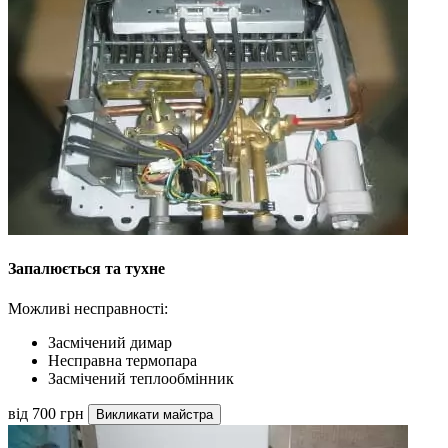
Запалюється та тухне
Можливі несправності:
Засмічений димар
Несправна термопара
Засмічений теплообмінник
від 700 грн
Викликати майстра