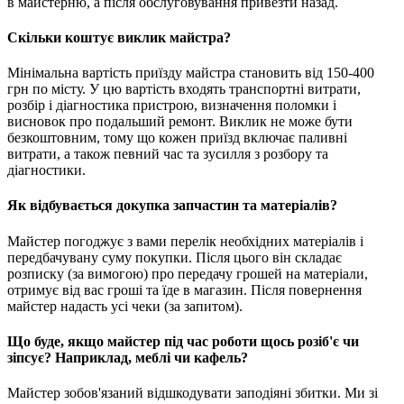
в майстерню, а після обслуговування привезти назад.
Скільки коштує виклик майстра?
Мінімальна вартість приїзду майстра становить від 150-400
грн по місту. У цю вартість входять транспортні витрати,
розбір і діагностика пристрою, визначення поломки і
висновок про подальший ремонт. Виклик не може бути
безкоштовним, тому що кожен приїзд включає паливні
витрати, а також певний час та зусилля з розбору та
діагностики.
Як відбувається докупка запчастин та матеріалів?
Майстер погоджує з вами перелік необхідних матеріалів і
передбачувану суму покупки. Після цього він складає
розписку (за вимогою) про передачу грошей на матеріали,
отримує від вас гроші та їде в магазин. Після повернення
майстер надасть усі чеки (за запитом).
Що буде, якщо майстер під час роботи щось розіб'є чи
зіпсує? Наприклад, меблі чи кафель?
Майстер зобов'язаний відшкодувати заподіяні збитки. Ми зі