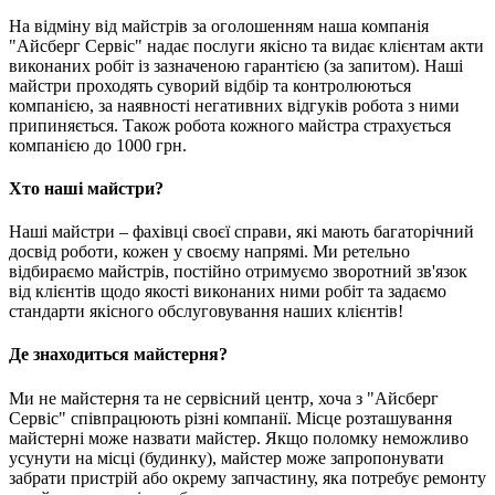
На відміну від майстрів за оголошенням наша компанія
"Айсберг Сервіс" надає послуги якісно та видає клієнтам акти
виконаних робіт із зазначеною гарантією (за запитом). Наші
майстри проходять суворий відбір та контролюються
компанією, за наявності негативних відгуків робота з ними
припиняється. Також робота кожного майстра страхується
компанією до 1000 грн.
Хто наші майстри?
Наші майстри – фахівці своєї справи, які мають багаторічний
досвід роботи, кожен у своєму напрямі. Ми ретельно
відбираємо майстрів, постійно отримуємо зворотний зв'язок
від клієнтів щодо якості виконаних ними робіт та задаємо
стандарти якісного обслуговування наших клієнтів!
Де знаходиться майстерня?
Ми не майстерня та не сервісний центр, хоча з "Айсберг
Сервіс" співпрацюють різні компанії. Місце розташування
майстерні може назвати майстер. Якщо поломку неможливо
усунути на місці (будинку), майстер може запропонувати
забрати пристрій або окрему запчастину, яка потребує ремонту