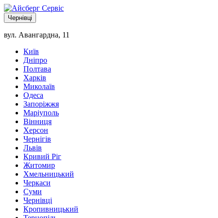
Чернівці
вул. Авангардна, 11
Київ
Дніпро
Полтава
Харків
Миколаїв
Одеса
Запоріжжя
Маріуполь
Вінниця
Херсон
Чернігів
Львів
Кривий Ріг
Житомир
Хмельницький
Черкаси
Суми
Чернівці
Кропивницький
Тернопіль