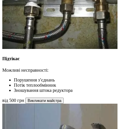
Підтікає
Можливі несправності:
Порушення з’єднань
Потік теплообмінник
Зношування штока редуктора
від 500 грн
Викликати майстра