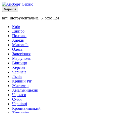
Чернігів
вул. Інструментальна, 6, офіс 124
Київ
Дніпро
Полтава
Харків
Миколаїв
Одеса
Запоріжжя
Маріуполь
Вінниця
Херсон
Чернігів
Львів
Кривий Ріг
Житомир
Хмельницький
Черкаси
Суми
Чернівці
Кропивницький
Тернопіль