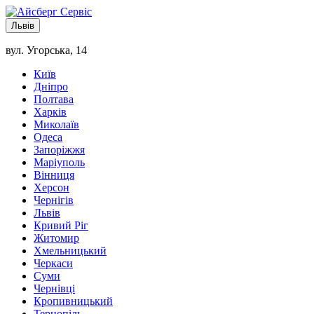
Львів
вул. Угорська, 14
Київ
Дніпро
Полтава
Харків
Миколаїв
Одеса
Запоріжжя
Маріуполь
Вінниця
Херсон
Чернігів
Львів
Кривий Ріг
Житомир
Хмельницький
Черкаси
Суми
Чернівці
Кропивницький
Тернопіль