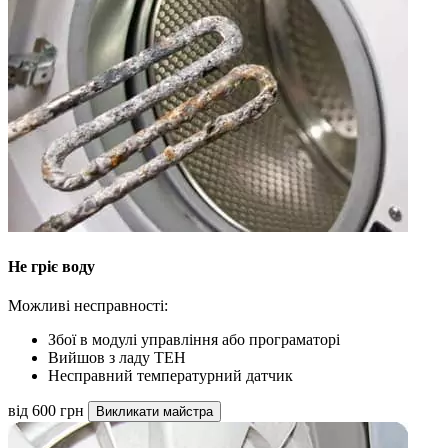
Не гріє воду
Можливі несправності:
Збої в модулі управління або програматорі
Вийшов з ладу ТЕН
Несправний температурний датчик
від 600 грн
Викликати майстра