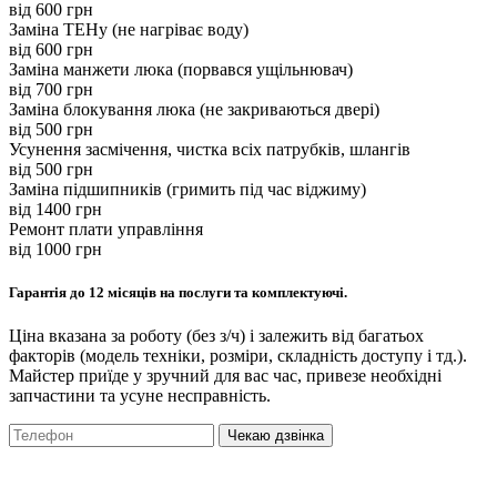
вiд 600 грн
Заміна ТЕНу (не нагріває воду)
вiд 600 грн
Заміна манжети люка (порвався ущільнювач)
вiд 700 грн
Заміна блокування люка (не закриваються дверi)
вiд 500 грн
Усунення засмічення, чистка всіх патрубків, шлангів
вiд 500 грн
Заміна підшипників (гримить під час віджиму)
вiд 1400 грн
Ремонт плати управління
вiд 1000 грн
Гарантія до 12 місяців на послуги та комплектуючі.
Ціна вказана за роботу (без з/ч) і залежить від багатьох
факторів (модель техніки, розміри, складність доступу і тд.).
Майстер приїде у зручний для вас час, привезе необхідні
запчастини та усуне несправність.
Чекаю дзвінка