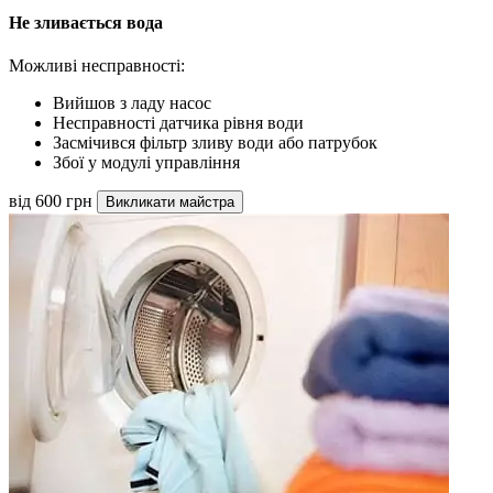
Не зливається вода
Можливі несправності:
Вийшов з ладу насос
Несправності датчика рівня води
Засмічився фільтр зливу води або патрубок
Збої у модулі управління
від 600 грн
Викликати майстра