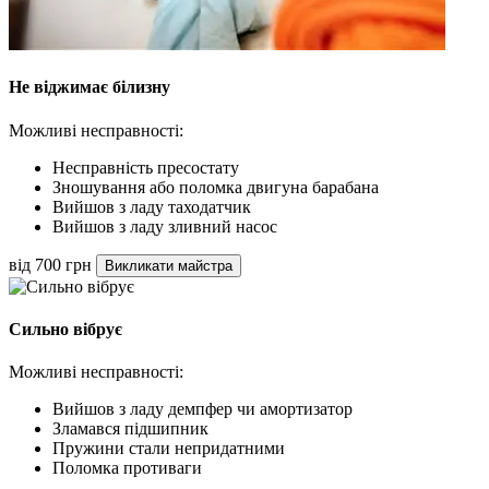
Не віджимає білизну
Можливі несправності:
Несправність пресостату
Зношування або поломка двигуна барабана
Вийшов з ладу таходатчик
Вийшов з ладу зливний насос
від 700 грн
Викликати майстра
Сильно вібрує
Можливі несправності:
Вийшов з ладу демпфер чи амортизатор
Зламався підшипник
Пружини стали непридатними
Поломка противаги