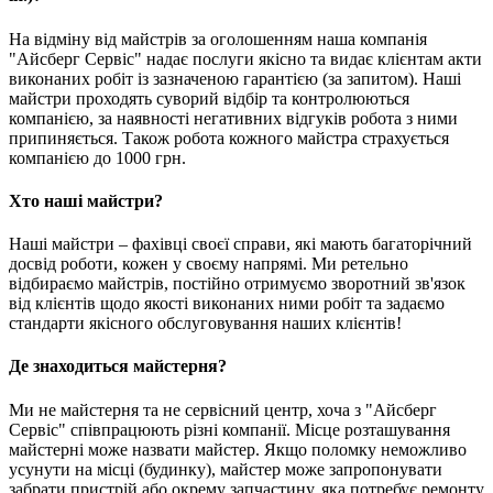
На відміну від майстрів за оголошенням наша компанія
"Айсберг Сервіс" надає послуги якісно та видає клієнтам акти
виконаних робіт із зазначеною гарантією (за запитом). Наші
майстри проходять суворий відбір та контролюються
компанією, за наявності негативних відгуків робота з ними
припиняється. Також робота кожного майстра страхується
компанією до 1000 грн.
Хто наші майстри?
Наші майстри – фахівці своєї справи, які мають багаторічний
досвід роботи, кожен у своєму напрямі. Ми ретельно
відбираємо майстрів, постійно отримуємо зворотний зв'язок
від клієнтів щодо якості виконаних ними робіт та задаємо
стандарти якісного обслуговування наших клієнтів!
Де знаходиться майстерня?
Ми не майстерня та не сервісний центр, хоча з "Айсберг
Сервіс" співпрацюють різні компанії. Місце розташування
майстерні може назвати майстер. Якщо поломку неможливо
усунути на місці (будинку), майстер може запропонувати
забрати пристрій або окрему запчастину, яка потребує ремонту