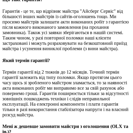
Гарантія - це те, що відрізняє майстра "Айсберг Сервіс" від
більшості інших майстрів із сайтів-оголошень тощо. Ми
просимо майстрів залишати акти виконаних робіт з гарантією
після кожного виконаного замовлення (на прохання
замовника). Також усі заявки зберігаються в нашій системі.
Таким чином, у разі повторної поломки наші клієнти
застраховані і можуть розраховувати на безкоштовний приїзд
майстра і усунення виниклої проблеми (з вини майстра).
Який термін гарантії?
Термін гарантії від 2 тижнів до 12 місяців. Точний термін
гарантії залежить від типу поломки. Якщо протягом цього
часу щось зі зробленого майстром зламається, то за наявності
акта виконаних робіт ми виправимо все за свій рахунок або
повернемо гроші. Гарантія поширюється тільки за відсутності
зовнішніх пошкоджень техніки і слідів неправильної
експлуатації. На електронні компоненти і плати гарантія
тільки в разі використання стабілізатора напруги і на власний
розсуд майстра.
Мені ж дешевше замовити майстри з оголошення (OLX та
ін.)?