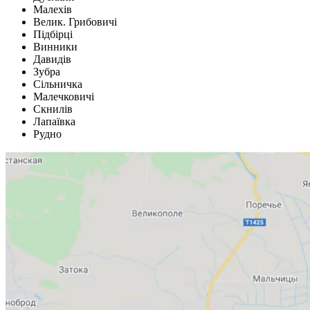
Малехів
Велик. Грибовичі
Підбірці
Винники
Давидів
Зубра
Сільничка
Малечковичі
Скнилів
Лапаївка
Рудно