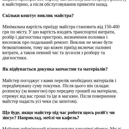
в майстерню, а після обслуговування привезти назад.
Скільки коштує виклик майстра?
Мінімальна вартість приїзду майстра становить від 150-400
грн по місту. У цю вартість входять транспортні витрати,
розбір і діагностика пристрою, визначення поломки і
висновок про подальший ремонт. Виклик не може бути
безкоштовним, тому що кожен приїзд включає паливні
витрати, а також певний час та зусилля з розбору та
діагностики.
Як відбувається докупка запчастин та матеріалів?
Майстер погоджує з вами перелік необхідних матеріалів і
передбачувану суму покупки. Після цього він складає
розписку (за вимогою) про передачу грошей на матеріали,
отримує від вас гроші та їде в магазин. Після повернення
майстер надасть усі чеки (за запитом).
Що буде, якщо майстер під час роботи щось розіб'є чи
зіпсує? Наприклад, меблі чи кафель?
Майстер зобов'язаний відшкодувати заподіяні збитки. Ми зі