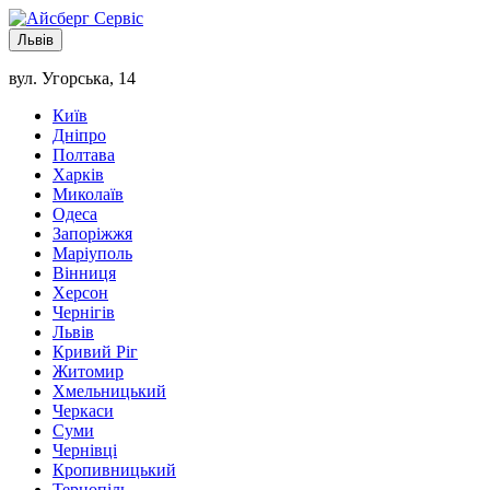
Львів
вул. Угорська, 14
Київ
Дніпро
Полтава
Харків
Миколаїв
Одеса
Запоріжжя
Маріуполь
Вінниця
Херсон
Чернігів
Львів
Кривий Ріг
Житомир
Хмельницький
Черкаси
Суми
Чернівці
Кропивницький
Тернопіль