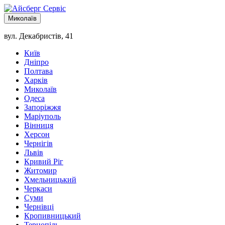
Миколаїв
вул. Декабристів, 41
Київ
Дніпро
Полтава
Харків
Миколаїв
Одеса
Запоріжжя
Маріуполь
Вінниця
Херсон
Чернігів
Львів
Кривий Ріг
Житомир
Хмельницький
Черкаси
Суми
Чернівці
Кропивницький
Тернопіль