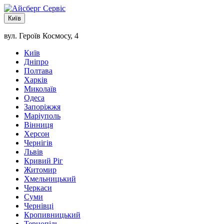
Київ
вул. Героїв Космосу, 4
Київ
Дніпро
Полтава
Харків
Миколаїв
Одеса
Запоріжжя
Маріуполь
Вінниця
Херсон
Чернігів
Львів
Кривий Ріг
Житомир
Хмельницький
Черкаси
Суми
Чернівці
Кропивницький
Тернопіль