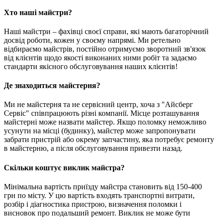
Хто наші майстри?
Наші майстри – фахівці своєї справи, які мають багаторічний
досвід роботи, кожен у своєму напрямі. Ми ретельно
відбираємо майстрів, постійно отримуємо зворотний зв'язок
від клієнтів щодо якості виконаних ними робіт та задаємо
стандарти якісного обслуговування наших клієнтів!
Де знаходиться майстерня?
Ми не майстерня та не сервісний центр, хоча з "Айсберг
Сервіс" співпрацюють різні компанії. Місце розташування
майстерні може назвати майстер. Якщо поломку неможливо
усунути на місці (будинку), майстер може запропонувати
забрати пристрій або окрему запчастину, яка потребує ремонту
в майстерню, а після обслуговування привезти назад.
Скільки коштує виклик майстра?
Мінімальна вартість приїзду майстра становить від 150-400
грн по місту. У цю вартість входять транспортні витрати,
розбір і діагностика пристрою, визначення поломки і
висновок про подальший ремонт. Виклик не може бути