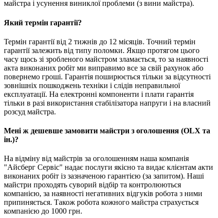
майстра і усунення виниклої проблеми (з вини майстра).
Який термін гарантії?
Термін гарантії від 2 тижнів до 12 місяців. Точний термін
гарантії залежить від типу поломки. Якщо протягом цього
часу щось зі зробленого майстром зламається, то за наявності
акта виконаних робіт ми виправимо все за свій рахунок або
повернемо гроші. Гарантія поширюється тільки за відсутності
зовнішніх пошкоджень техніки і слідів неправильної
експлуатації. На електронні компоненти і плати гарантія
тільки в разі використання стабілізатора напруги і на власний
розсуд майстра.
Мені ж дешевше замовити майстри з оголошення (OLX та
ін.)?
На відміну від майстрів за оголошенням наша компанія
"Айсберг Сервіс" надає послуги якісно та видає клієнтам акти
виконаних робіт із зазначеною гарантією (за запитом). Наші
майстри проходять суворий відбір та контролюються
компанією, за наявності негативних відгуків робота з ними
припиняється. Також робота кожного майстра страхується
компанією до 1000 грн.