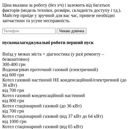
Ціна вказана за роботу (без з/ч) і залежить від багатьох
факторів (модель техніки, розміри, складність доступу і тд.).
Майстер приїде у зручний для вас час, привезе необхідні
запчастини та усуне несправність.
Чекаю дзвінка
пусконалагоджувальні роботи перший пуск
Виїзд у межах міста + діагностика (у разі ремонту –
безкоштовно)
300-400 грн
Водонагрівач проточний газовий (електричний)
вiд 600 грн
Котел газовий настінний НЕ конденсаційний/електричний (до
36 кВт)
вiд 700 грн
Котел газовий конденсаційний настінний
вiд 800 грн
Котел стаціонарний газовий (до 36 кВт)
вiд 700 грн
Котел стаціонарний газовий (від 37 кВт до 64 кВт)
вiд 1000 грн
Котел стаціонарний газовий (від 65 кВт)