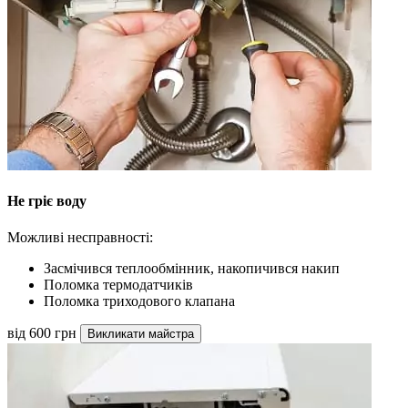
Не гріє воду
Можливі несправності:
Засмічився теплообмінник, накопичився накип
Поломка термодатчиків
Поломка триходового клапана
від 600 грн
Викликати майстра