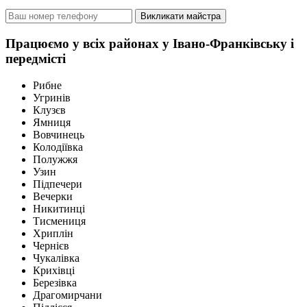
Викликати майстра
Працюємо у всіх районах у Івано-Франківську і
передмісті
Рибне
Угринів
Клузєв
Ямниця
Вовчинець
Колодіївка
Полужжя
Узин
Підпечери
Вечерки
Никитинці
Тисмениця
Хриплін
Чернієв
Чукалівка
Крихівці
Березівка
Драгомирчани