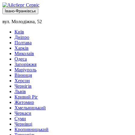
Івано-Франківськ
вул. Молодіжна, 52
Київ
Дніпро
Полтава
Харків
Миколаїв
Одеса
Запоріжжя
Маріуполь
Вінниця
Херсон
Чернігів
Львів
Кривий Ріг
Житомир
Хмельницький
Черкаси
Суми
Чернівці
Кропивницький
Тернопіль