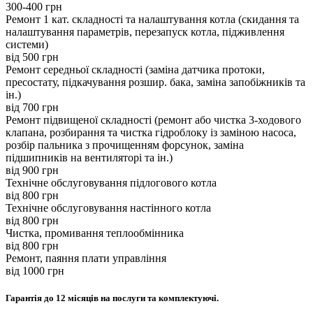
300-400 грн
Ремонт 1 кат. складності та налаштування котла (скидання та
налаштування параметрів, перезапуск котла, підживлення
системи)
вiд 500 грн
Ремонт середньої складності (заміна датчика протоки,
пресостату, підкачування розшир. бака, заміна запобіжників та
ін.)
вiд 700 грн
Ремонт підвищеної складності (ремонт або чистка 3-ходового
клапана, розбирання та чистка гідроблоку із заміною насоса,
розбір пальника з прочищенням форсунок, заміна
підшипників на вентиляторі та ін.)
вiд 900 грн
Технічне обслуговування підлогового котла
вiд 800 грн
Технічне обслуговування настінного котла
вiд 800 грн
Чистка, промивання теплообмінника
вiд 800 грн
Ремонт, паяння плати управління
вiд 1000 грн
Гарантія до 12 місяців на послуги та комплектуючі.