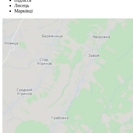
Підлісся
Лисець
Марківці