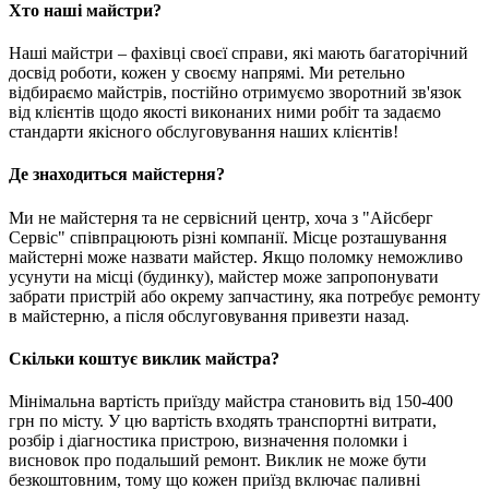
Хто наші майстри?
Наші майстри – фахівці своєї справи, які мають багаторічний
досвід роботи, кожен у своєму напрямі. Ми ретельно
відбираємо майстрів, постійно отримуємо зворотний зв'язок
від клієнтів щодо якості виконаних ними робіт та задаємо
стандарти якісного обслуговування наших клієнтів!
Де знаходиться майстерня?
Ми не майстерня та не сервісний центр, хоча з "Айсберг
Сервіс" співпрацюють різні компанії. Місце розташування
майстерні може назвати майстер. Якщо поломку неможливо
усунути на місці (будинку), майстер може запропонувати
забрати пристрій або окрему запчастину, яка потребує ремонту
в майстерню, а після обслуговування привезти назад.
Скільки коштує виклик майстра?
Мінімальна вартість приїзду майстра становить від 150-400
грн по місту. У цю вартість входять транспортні витрати,
розбір і діагностика пристрою, визначення поломки і
висновок про подальший ремонт. Виклик не може бути
безкоштовним, тому що кожен приїзд включає паливні