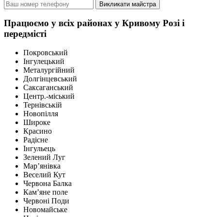
Викликати майстра
Працюємо у всіх районах у Кривому Розі і
передмісті
Покровський
Інгулецький
Металургійний
Долгінцевський
Саксаганський
Центр.-міський
Тернівській
Новопілля
Широке
Красино
Радісне
Інгульець
Зелений Луг
Мар’янівка
Веселий Кут
Червона Балка
Кам’яне поле
Червоні Поди
Новомайське