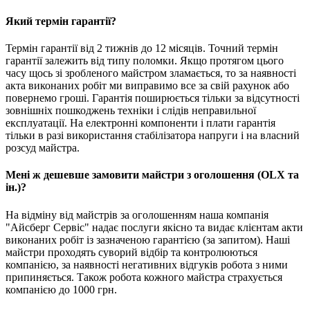
Який термін гарантії?
Термін гарантії від 2 тижнів до 12 місяців. Точний термін
гарантії залежить від типу поломки. Якщо протягом цього
часу щось зі зробленого майстром зламається, то за наявності
акта виконаних робіт ми виправимо все за свій рахунок або
повернемо гроші. Гарантія поширюється тільки за відсутності
зовнішніх пошкоджень техніки і слідів неправильної
експлуатації. На електронні компоненти і плати гарантія
тільки в разі використання стабілізатора напруги і на власний
розсуд майстра.
Мені ж дешевше замовити майстри з оголошення (OLX та
ін.)?
На відміну від майстрів за оголошенням наша компанія
"Айсберг Сервіс" надає послуги якісно та видає клієнтам акти
виконаних робіт із зазначеною гарантією (за запитом). Наші
майстри проходять суворий відбір та контролюються
компанією, за наявності негативних відгуків робота з ними
припиняється. Також робота кожного майстра страхується
компанією до 1000 грн.