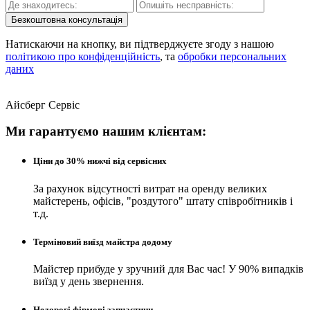
Безкоштовна консультація
Натискаючи на кнопку, ви підтверджуєте згоду з нашою
політикою про конфіденційність
, та
обробки персональних
даних
Айсберг Сервіс
Ми гарантуємо нашим клієнтам:
Ціни до 30% нижчі від сервісних
За рахунок відсутності витрат на оренду великих
майстерень, офісів, "роздутого" штату співробітників і
т.д.
Терміновий виїзд майстра додому
Майстер прибуде у зручний для Вас час! У 90% випадків
виїзд у день звернення.
Недорогі фірмові запчастини