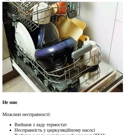
Не миє
Можливі несправності:
Вийшов з ладу термостат
Несправність у циркуляційному насосі