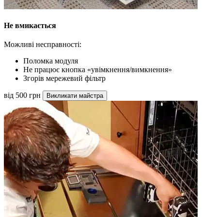
Не вмикається
Можливі несправності:
Поломка модуля
Не працює кнопка «увімкнення/вимкнення»
Згорів мережевий фільтр
від 500 грн
Викликати майстра