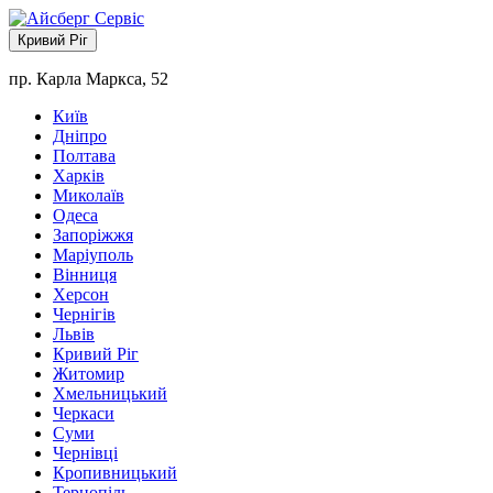
Кривий Ріг
пр. Карла Маркса, 52
Київ
Дніпро
Полтава
Харків
Миколаїв
Одеса
Запоріжжя
Маріуполь
Вінниця
Херсон
Чернігів
Львів
Кривий Ріг
Житомир
Хмельницький
Черкаси
Суми
Чернівці
Кропивницький
Тернопіль