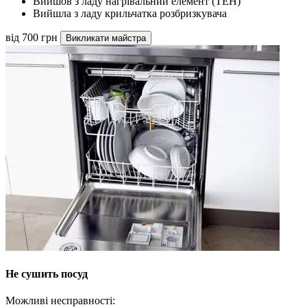
Вийшов з ладу нагрівальний елемент (ТЕН)
Вийшла з ладу крильчатка розбризкувача
від 700 грн
Викликати майстра
Не сушить посуд
Можливі несправності: