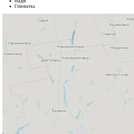
Надія
Гліюватка