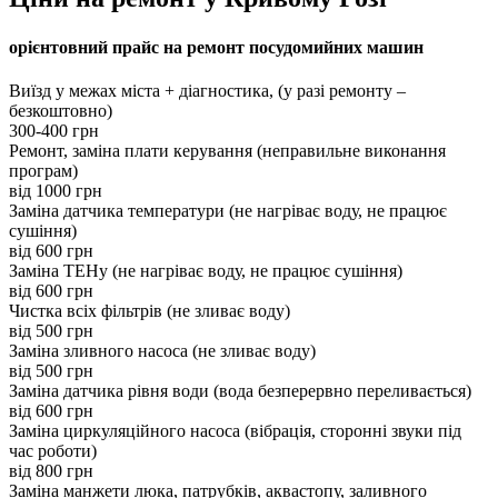
орієнтовний прайс на ремонт посудомийних машин
Виїзд у межах міста + діагностика, (у разі ремонту –
безкоштовно)
300-400 грн
Ремонт, заміна плати керування (неправильне виконання
програм)
вiд 1000 грн
Заміна датчика температури (не нагріває воду, не працює
сушіння)
вiд 600 грн
Заміна ТЕНу (не нагріває воду, не працює сушіння)
вiд 600 грн
Чистка всіх фільтрів (не зливає воду)
вiд 500 грн
Заміна зливного насоса (не зливає воду)
вiд 500 грн
Заміна датчика рівня води (вода безперервно переливається)
вiд 600 грн
Заміна циркуляційного насоса (вібрація, сторонні звуки під
час роботи)
вiд 800 грн
Заміна манжети люка, патрубків, аквастопу, заливного