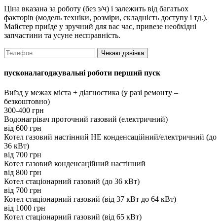
Ціна вказана за роботу (без з/ч) і залежить від багатьох
факторів (модель техніки, розміри, складність доступу і тд.).
Майстер приїде у зручний для вас час, привезе необхідні
запчастини та усуне несправність.
Чекаю дзвінка
пусконалагоджувальні роботи перший пуск
Виїзд у межах міста + діагностика (у разі ремонту –
безкоштовно)
300-400 грн
Водонагрівач проточний газовий (електричний)
вiд 600 грн
Котел газовий настінний НЕ конденсаційний/електричний (до
36 кВт)
вiд 700 грн
Котел газовий конденсаційний настінний
вiд 800 грн
Котел стаціонарний газовий (до 36 кВт)
вiд 700 грн
Котел стаціонарний газовий (від 37 кВт до 64 кВт)
вiд 1000 грн
Котел стаціонарний газовий (від 65 кВт)