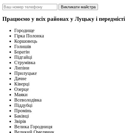
Викликати майстра
Працюємо у всіх районах у Луцьку і передмісті
Городище
Гірка Полонка
Коршовець
Голишів
Боратін
Підгайці
Струмівка
Липіни
Прилуцьке
Дачне
Ківерці
Озерце
Маяки
Всеволодівка
Піддубці
Промінь
Баківці
Звірів
Велика Городниця
Великий Омеляник