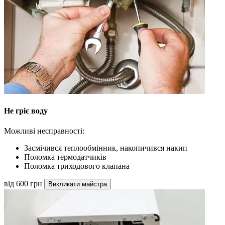
Не гріє воду
Можливі несправності:
Засмічився теплообмінник, накопичився накип
Поломка термодатчиків
Поломка триходового клапана
від 600 грн
Викликати майстра