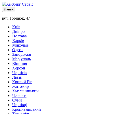
Луцьк
вул. Гордіюк, 47
Київ
Дніпро
Полтава
Харків
Миколаїв
Одеса
Запоріжжя
Маріуполь
Вінниця
Херсон
Чернігів
Львів
Кривий Ріг
Житомир
Хмельницький
Черкаси
Суми
Чернівці
Кропивницький
Тернопіль