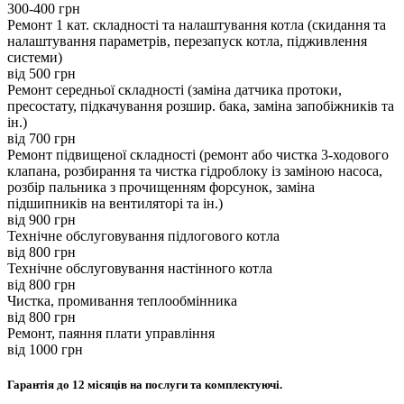
300-400 грн
Ремонт 1 кат. складності та налаштування котла (скидання та
налаштування параметрів, перезапуск котла, підживлення
системи)
вiд 500 грн
Ремонт середньої складності (заміна датчика протоки,
пресостату, підкачування розшир. бака, заміна запобіжників та
ін.)
вiд 700 грн
Ремонт підвищеної складності (ремонт або чистка 3-ходового
клапана, розбирання та чистка гідроблоку із заміною насоса,
розбір пальника з прочищенням форсунок, заміна
підшипників на вентиляторі та ін.)
вiд 900 грн
Технічне обслуговування підлогового котла
вiд 800 грн
Технічне обслуговування настінного котла
вiд 800 грн
Чистка, промивання теплообмінника
вiд 800 грн
Ремонт, паяння плати управління
вiд 1000 грн
Гарантія до 12 місяців на послуги та комплектуючі.