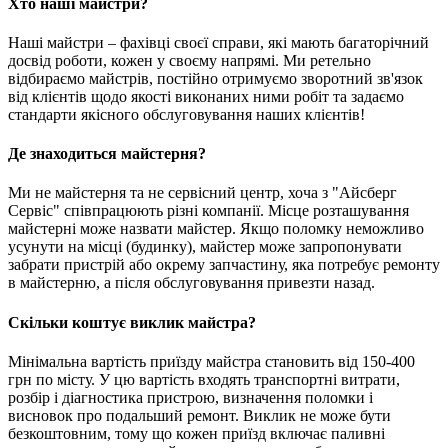
Хто наші майстри?
Наші майстри – фахівці своєї справи, які мають багаторічний
досвід роботи, кожен у своєму напрямі. Ми ретельно
відбираємо майстрів, постійно отримуємо зворотний зв'язок
від клієнтів щодо якості виконаних ними робіт та задаємо
стандарти якісного обслуговування наших клієнтів!
Де знаходиться майстерня?
Ми не майстерня та не сервісний центр, хоча з "Айсберг
Сервіс" співпрацюють різні компанії. Місце розташування
майстерні може назвати майстер. Якщо поломку неможливо
усунути на місці (будинку), майстер може запропонувати
забрати пристрій або окрему запчастину, яка потребує ремонту
в майстерню, а після обслуговування привезти назад.
Скільки коштує виклик майстра?
Мінімальна вартість приїзду майстра становить від 150-400
грн по місту. У цю вартість входять транспортні витрати,
розбір і діагностика пристрою, визначення поломки і
висновок про подальший ремонт. Виклик не може бути
безкоштовним, тому що кожен приїзд включає паливні