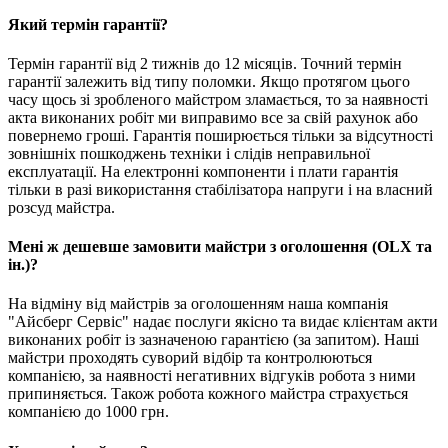
Який термін гарантії?
Термін гарантії від 2 тижнів до 12 місяців. Точний термін
гарантії залежить від типу поломки. Якщо протягом цього
часу щось зі зробленого майстром зламається, то за наявності
акта виконаних робіт ми виправимо все за свій рахунок або
повернемо гроші. Гарантія поширюється тільки за відсутності
зовнішніх пошкоджень техніки і слідів неправильної
експлуатації. На електронні компоненти і плати гарантія
тільки в разі використання стабілізатора напруги і на власний
розсуд майстра.
Мені ж дешевше замовити майстри з оголошення (OLX та
ін.)?
На відміну від майстрів за оголошенням наша компанія
"Айсберг Сервіс" надає послуги якісно та видає клієнтам акти
виконаних робіт із зазначеною гарантією (за запитом). Наші
майстри проходять суворий відбір та контролюються
компанією, за наявності негативних відгуків робота з ними
припиняється. Також робота кожного майстра страхується
компанією до 1000 грн.