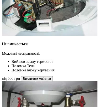
Не вмикається
Можливі несправності:
Вийшов з ладу термостат
Поломка Тена
Поломка блоку керування
від 600 грн
Викликати майстра