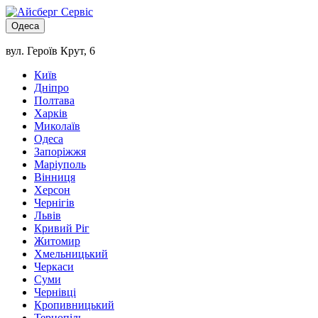
Одеса
вул. Героїв Крут, 6
Київ
Дніпро
Полтава
Харків
Миколаїв
Одеса
Запоріжжя
Маріуполь
Вінниця
Херсон
Чернігів
Львів
Кривий Ріг
Житомир
Хмельницький
Черкаси
Суми
Чернівці
Кропивницький
Тернопіль