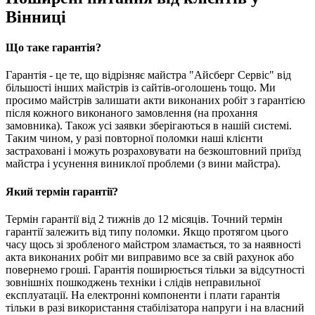
Вінниці
Що таке гарантія?
Гарантія - це те, що відрізняє майстра "Айсберг Сервіс" від
більшості інших майстрів із сайтів-оголошень тощо. Ми
просимо майстрів залишати акти виконаних робіт з гарантією
після кожного виконаного замовлення (на прохання
замовника). Також усі заявки зберігаються в нашій системі.
Таким чином, у разі повторної поломки наші клієнти
застраховані і можуть розраховувати на безкоштовний приїзд
майстра і усунення виниклої проблеми (з вини майстра).
Який термін гарантії?
Термін гарантії від 2 тижнів до 12 місяців. Точний термін
гарантії залежить від типу поломки. Якщо протягом цього
часу щось зі зробленого майстром зламається, то за наявності
акта виконаних робіт ми виправимо все за свій рахунок або
повернемо гроші. Гарантія поширюється тільки за відсутності
зовнішніх пошкоджень техніки і слідів неправильної
експлуатації. На електронні компоненти і плати гарантія
тільки в разі використання стабілізатора напруги і на власний