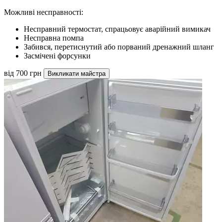
Можливі несправності:
Несправний термостат, спрацьовує аварійний вимикач
Несправна помпа
Забився, перетиснутий або порваний дренажний шланг
Засмічені форсунки
від 700 грн
Викликати майстра