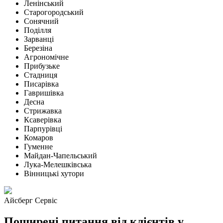
Ленінський
Старогородський
Сонячний
Поділля
Зарванці
Березіна
Агрономічне
Прибузьке
Стадниця
Писарівка
Гавришівка
Десна
Стрижавка
Ксаверівка
Парпурівці
Комаров
Гуменне
Майдан-Чапельський
Лука-Мелешківська
Вінницькі хутори
Айсберг Сервіс
Поширені питання від клієнтів у