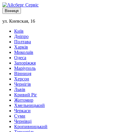
Вінниця
ул. Киевская, 16
Київ
Дніпро
Полтава
Харків
Миколаїв
Одеса
Запоріжжя
Маріуполь
Вінниця
Херсон
Чернігів
Львів
Кривий Ріг
Житомир
Хмельницький
Черкаси
Суми
Чернівці
Кропивницький
Тернопіль