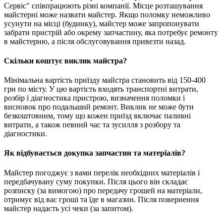
Сервіс" співпрацюють різні компанії. Місце розташування
майстерні може назвати майстер. Якщо поломку неможливо
усунути на місці (будинку), майстер може запропонувати
забрати пристрій або окрему запчастину, яка потребує ремонту
в майстерню, а після обслуговування привезти назад.
Скільки коштує виклик майстра?
Мінімальна вартість приїзду майстра становить від 150-400
грн по місту. У цю вартість входять транспортні витрати,
розбір і діагностика пристрою, визначення поломки і
висновок про подальший ремонт. Виклик не може бути
безкоштовним, тому що кожен приїзд включає паливні
витрати, а також певний час та зусилля з розбору та
діагностики.
Як відбувається докупка запчастин та матеріалів?
Майстер погоджує з вами перелік необхідних матеріалів і
передбачувану суму покупки. Після цього він складає
розписку (за вимогою) про передачу грошей на матеріали,
отримує від вас гроші та їде в магазин. Після повернення
майстер надасть усі чеки (за запитом).