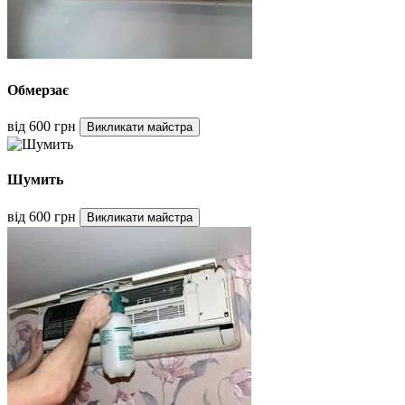
Обмерзає
від 600 грн
Викликати майстра
Шумить
від 600 грн
Викликати майстра