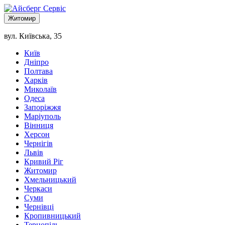
Житомир
вул. Київська, 35
Київ
Дніпро
Полтава
Харків
Миколаїв
Одеса
Запоріжжя
Маріуполь
Вінниця
Херсон
Чернігів
Львів
Кривий Ріг
Житомир
Хмельницький
Черкаси
Суми
Чернівці
Кропивницький
Тернопіль