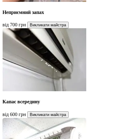
Неприємний запах
від 700 грн
Викликати майстра
Капає всередину
від 600 грн
Викликати майстра