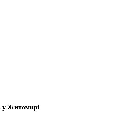
 у
Житомирі