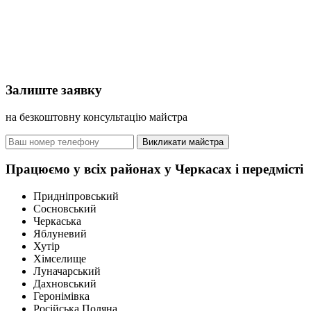
Залиште заявку
на безкоштовну консультацію майстра
Викликати майстра
Працюємо у всіх районах у Черкасах і передмісті
Придніпровський
Сосновський
Черкаська
Яблуневий
Хутір
Хімселище
Луначарський
Дахновський
Геронімівка
Російська Поляна