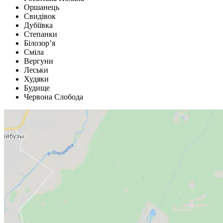
Оршанець
Свидівок
Дубіївка
Степанки
Білозор’я
Сміла
Вергуни
Леськи
Худяки
Будище
Червона Слобода