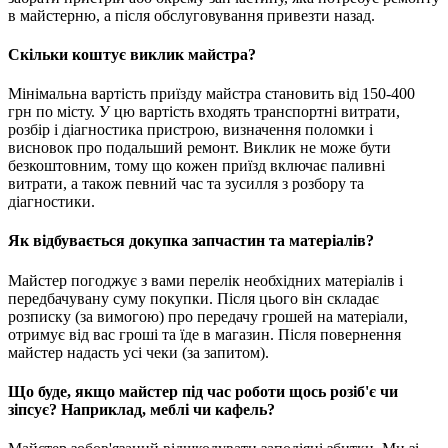
в майстерню, а після обслуговування привезти назад.
Скільки коштує виклик майстра?
Мінімальна вартість приїзду майстра становить від 150-400
грн по місту. У цю вартість входять транспортні витрати,
розбір і діагностика пристрою, визначення поломки і
висновок про подальший ремонт. Виклик не може бути
безкоштовним, тому що кожен приїзд включає паливні
витрати, а також певний час та зусилля з розбору та
діагностики.
Як відбувається докупка запчастин та матеріалів?
Майстер погоджує з вами перелік необхідних матеріалів і
передбачувану суму покупки. Після цього він складає
розписку (за вимогою) про передачу грошей на матеріали,
отримує від вас гроші та їде в магазин. Після повернення
майстер надасть усі чеки (за запитом).
Що буде, якщо майстер під час роботи щось розіб'є чи
зіпсує? Наприклад, меблі чи кафель?