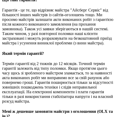
Гарантія - це те, що відрізняє майстра "Айсберг Сервіс" від
більшості інших майстрів із сайтів-оголошень тощо. Ми
просимо майстрів залишати акти виконаних робіт з гарантією
після кожного виконаного замовлення (на прохання
замовника). Також усі заявки зберігаються в нашій системі.
Таким чином, у разі повторної поломки наші клієнти
застраховані і можуть розраховувати на безкоштовний приїзд
майстра і усунення виниклої проблеми (з вини майстра).
Який термін гарантії?
Термін гарантії від 2 тижнів до 12 місяців. Точний термін
гарантії залежить від типу поломки. Якщо протягом цього
часу щось зі зробленого майстром зламається, то за наявності
акта виконаних робіт ми виправимо все за свій рахунок або
повернемо гроші. Гарантія поширюється тільки за відсутності
зовнішніх пошкоджень техніки і слідів неправильної
експлуатації. На електронні компоненти і плати гарантія
тільки в разі використання стабілізатора напруги і на власний
розсуд майстра.
Мені ж дешевше замовити майстри з оголошення (OLX та
ін.)?