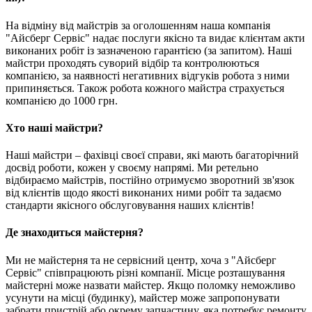
На відміну від майстрів за оголошенням наша компанія
"Айсберг Сервіс" надає послуги якісно та видає клієнтам акти
виконаних робіт із зазначеною гарантією (за запитом). Наші
майстри проходять суворий відбір та контролюються
компанією, за наявності негативних відгуків робота з ними
припиняється. Також робота кожного майстра страхується
компанією до 1000 грн.
Хто наші майстри?
Наші майстри – фахівці своєї справи, які мають багаторічний
досвід роботи, кожен у своєму напрямі. Ми ретельно
відбираємо майстрів, постійно отримуємо зворотний зв'язок
від клієнтів щодо якості виконаних ними робіт та задаємо
стандарти якісного обслуговування наших клієнтів!
Де знаходиться майстерня?
Ми не майстерня та не сервісний центр, хоча з "Айсберг
Сервіс" співпрацюють різні компанії. Місце розташування
майстерні може назвати майстер. Якщо поломку неможливо
усунути на місці (будинку), майстер може запропонувати
забрати пристрій або окрему запчастину, яка потребує ремонту