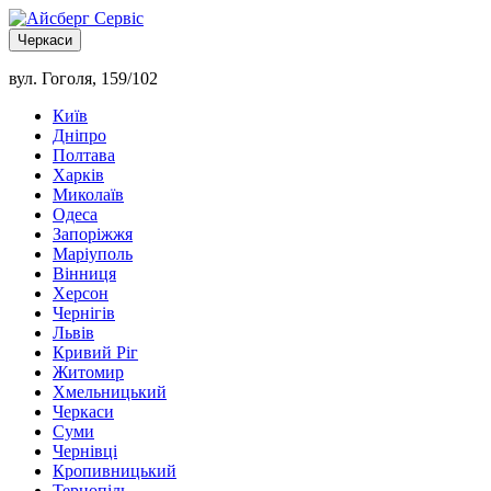
Черкаси
вул. Гоголя, 159/102
Київ
Дніпро
Полтава
Харків
Миколаїв
Одеса
Запоріжжя
Маріуполь
Вінниця
Херсон
Чернігів
Львів
Кривий Ріг
Житомир
Хмельницький
Черкаси
Суми
Чернівці
Кропивницький
Тернопіль