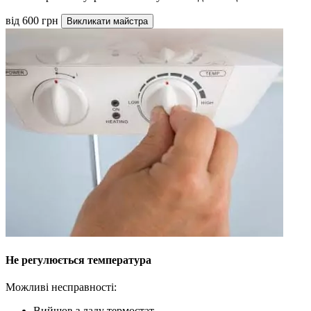
від 600 грн
Викликати майстра
Не регулюється температура
Можливі несправності:
Вийшов з ладу термостат