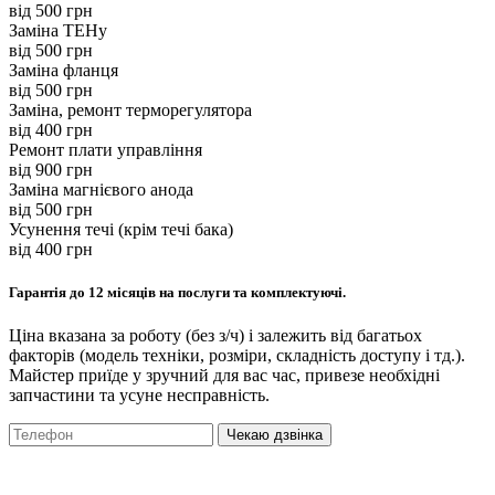
вiд 500 грн
Заміна ТЕНу
вiд 500 грн
Заміна фланця
вiд 500 грн
Заміна, ремонт терморегулятора
вiд 400 грн
Ремонт плати управління
вiд 900 грн
Заміна магнієвого анода
вiд 500 грн
Усунення течі (крім течі бака)
вiд 400 грн
Гарантія до 12 місяців на послуги та комплектуючі.
Ціна вказана за роботу (без з/ч) і залежить від багатьох
факторів (модель техніки, розміри, складність доступу і тд.).
Майстер приїде у зручний для вас час, привезе необхідні
запчастини та усуне несправність.
Чекаю дзвінка