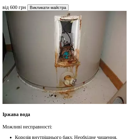
від 600 грн
Викликати майстра
Іржава вода
Можливі несправності:
Корозія внутрішнього баку. Необхідне чищення.