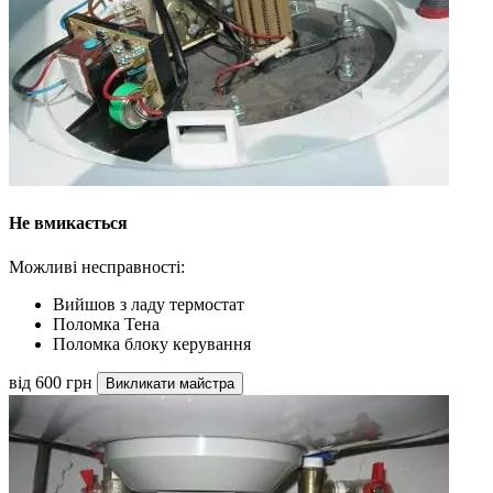
Не вмикається
Можливі несправності:
Вийшов з ладу термостат
Поломка Тена
Поломка блоку керування
від 600 грн
Викликати майстра