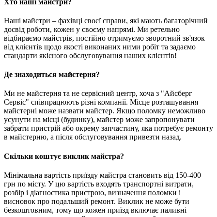
Хто наші майстри?
Наші майстри – фахівці своєї справи, які мають багаторічний
досвід роботи, кожен у своєму напрямі. Ми ретельно
відбираємо майстрів, постійно отримуємо зворотний зв'язок
від клієнтів щодо якості виконаних ними робіт та задаємо
стандарти якісного обслуговування наших клієнтів!
Де знаходиться майстерня?
Ми не майстерня та не сервісний центр, хоча з "Айсберг
Сервіс" співпрацюють різні компанії. Місце розташування
майстерні може назвати майстер. Якщо поломку неможливо
усунути на місці (будинку), майстер може запропонувати
забрати пристрій або окрему запчастину, яка потребує ремонту
в майстерню, а після обслуговування привезти назад.
Скільки коштує виклик майстра?
Мінімальна вартість приїзду майстра становить від 150-400
грн по місту. У цю вартість входять транспортні витрати,
розбір і діагностика пристрою, визначення поломки і
висновок про подальший ремонт. Виклик не може бути
безкоштовним, тому що кожен приїзд включає паливні