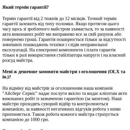
Який термін гарантії?
Термін гарантії від 2 тижнів до 12 місяців. Точний термін
гарантії залежить від типу поломки. Якщо протягом цього
часу щось зі зробленого майстром зламається, то за наявності
акта виконаних робіт ми виправимо все за свій рахунок або
повернемо гроші. Гарантія поширюється тільки за відсутності
зовнішніх пошкоджень техніки і слідів неправильної
експлуатації. На електронні компоненти і плати гарантія
тільки в разі використання стабілізатора напруги і на власний
розсуд майстра.
Мені ж дешевше замовити майстри з оголошення (OLX та
ін.)?
На відміну від майстрів за оголошенням наша компанія
"Айсберг Сервіс" надає послуги якісно та видає клієнтам акти
виконаних робіт із зазначеною гарантією (за запитом). Наші
майстри проходять суворий відбір та контролюються
компанією, за наявності негативних відгуків робота з ними
припиняється. Також робота кожного майстра страхується
компанією до 1000 грн.