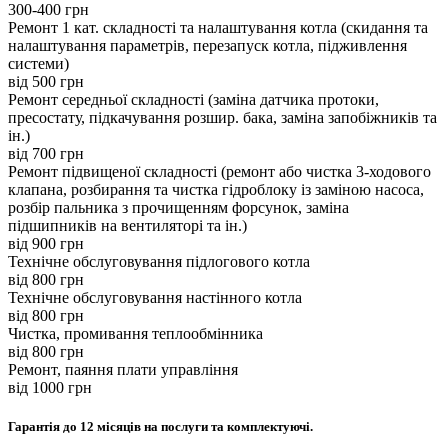
300-400 грн
Ремонт 1 кат. складності та налаштування котла (скидання та
налаштування параметрів, перезапуск котла, підживлення
системи)
вiд 500 грн
Ремонт середньої складності (заміна датчика протоки,
пресостату, підкачування розшир. бака, заміна запобіжників та
ін.)
вiд 700 грн
Ремонт підвищеної складності (ремонт або чистка 3-ходового
клапана, розбирання та чистка гідроблоку із заміною насоса,
розбір пальника з прочищенням форсунок, заміна
підшипників на вентиляторі та ін.)
вiд 900 грн
Технічне обслуговування підлогового котла
вiд 800 грн
Технічне обслуговування настінного котла
вiд 800 грн
Чистка, промивання теплообмінника
вiд 800 грн
Ремонт, паяння плати управління
вiд 1000 грн
Гарантія до 12 місяців на послуги та комплектуючі.