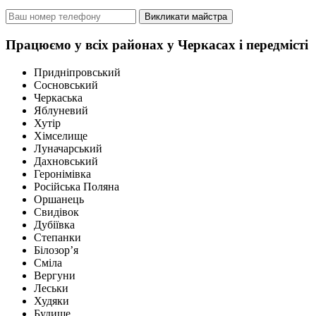
Викликати майстра
Працюємо у всіх районах у Черкасах і передмісті
Придніпровський
Сосновський
Черкаська
Яблуневий
Хутір
Хімселище
Луначарський
Дахновський
Геронімівка
Російська Поляна
Оршанець
Свидівок
Дубіївка
Степанки
Білозор’я
Сміла
Вергуни
Леськи
Худяки
Будище