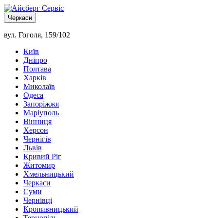
Черкаси
вул. Гоголя, 159/102
Київ
Дніпро
Полтава
Харків
Миколаїв
Одеса
Запоріжжя
Маріуполь
Вінниця
Херсон
Чернігів
Львів
Кривий Ріг
Житомир
Хмельницький
Черкаси
Суми
Чернівці
Кропивницький
Тернопіль