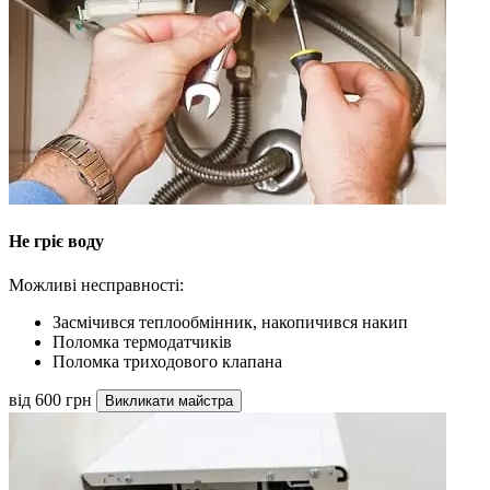
Не гріє воду
Можливі несправності:
Засмічився теплообмінник, накопичився накип
Поломка термодатчиків
Поломка триходового клапана
від 600 грн
Викликати майстра