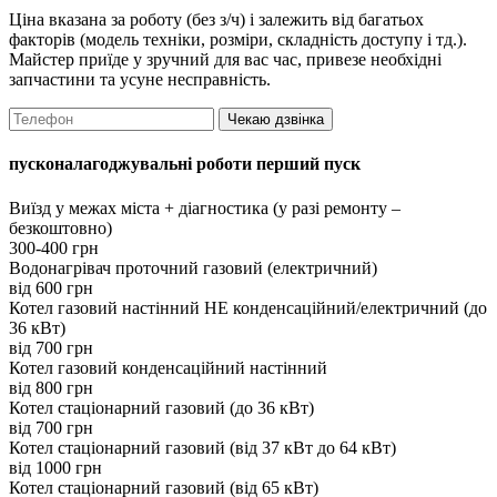
Ціна вказана за роботу (без з/ч) і залежить від багатьох
факторів (модель техніки, розміри, складність доступу і тд.).
Майстер приїде у зручний для вас час, привезе необхідні
запчастини та усуне несправність.
Чекаю дзвінка
пусконалагоджувальні роботи перший пуск
Виїзд у межах міста + діагностика (у разі ремонту –
безкоштовно)
300-400 грн
Водонагрівач проточний газовий (електричний)
вiд 600 грн
Котел газовий настінний НЕ конденсаційний/електричний (до
36 кВт)
вiд 700 грн
Котел газовий конденсаційний настінний
вiд 800 грн
Котел стаціонарний газовий (до 36 кВт)
вiд 700 грн
Котел стаціонарний газовий (від 37 кВт до 64 кВт)
вiд 1000 грн
Котел стаціонарний газовий (від 65 кВт)