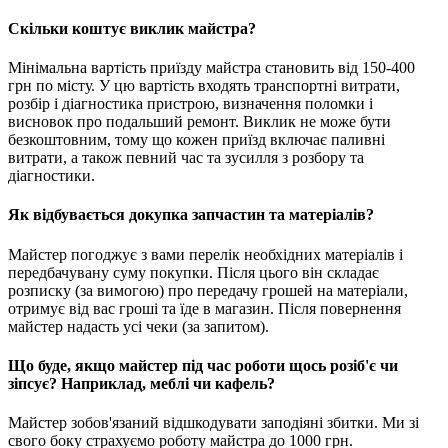
Скільки коштує виклик майстра?
Мінімальна вартість приїзду майстра становить від 150-400
грн по місту. У цю вартість входять транспортні витрати,
розбір і діагностика пристрою, визначення поломки і
висновок про подальший ремонт. Виклик не може бути
безкоштовним, тому що кожен приїзд включає паливні
витрати, а також певний час та зусилля з розбору та
діагностики.
Як відбувається докупка запчастин та матеріалів?
Майстер погоджує з вами перелік необхідних матеріалів і
передбачувану суму покупки. Після цього він складає
розписку (за вимогою) про передачу грошей на матеріали,
отримує від вас гроші та їде в магазин. Після повернення
майстер надасть усі чеки (за запитом).
Що буде, якщо майстер під час роботи щось розіб'є чи
зіпсує? Наприклад, меблі чи кафель?
Майстер зобов'язаний відшкодувати заподіяні збитки. Ми зі
свого боку страхуємо роботу майстра до 1000 грн.