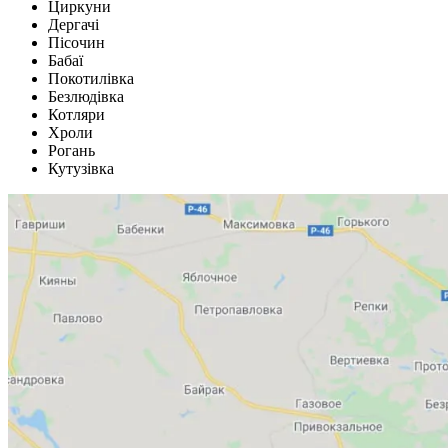
Циркуни
Дергачі
Пісочин
Бабаї
Покотилівка
Безлюдівка
Котляри
Хроли
Рогань
Кутузівка