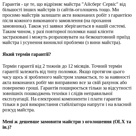
Гарантія - це те, що відрізняє майстра "Айсберг Сервіс" від
більшості інших майстрів із сайтів-оголошень тощо. Ми
просимо майстрів залишати акти виконаних робіт з гарантією
після кожного виконаного замовлення (на прохання
замовника). Також усі заявки зберігаються в нашій системі.
Таким чином, у разі повторної поломки наші клієнти
застраховані і можуть розраховувати на безкоштовний приїзд
майстра і усунення виниклої проблеми (з вини майстра).
Який термін гарантії?
Термін гарантії від 2 тижнів до 12 місяців. Точний термін
гарантії залежить від типу поломки. Якщо протягом цього
часу щось зі зробленого майстром зламається, то за наявності
акта виконаних робіт ми виправимо все за свій рахунок або
повернемо гроші. Гарантія поширюється тільки за відсутності
зовнішніх пошкоджень техніки і слідів неправильної
експлуатації. На електронні компоненти і плати гарантія
тільки в разі використання стабілізатора напруги і на власний
розсуд майстра.
Мені ж дешевше замовити майстри з оголошення (OLX та
ін.)?