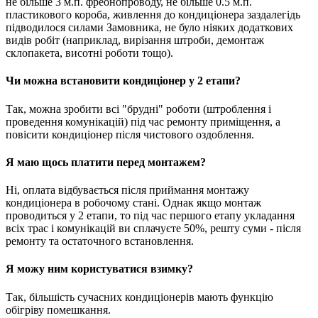
не більше 3 м.п. фреонопроводу, не більше 0.5 м.п.
пластикового короба, живлення до кондиціонера заздалегідь
підводилося силами Замовника, не було ніяких додаткових
видів робіт (наприклад, вирізання штроби, демонтаж
склопакета, висотні роботи тощо).
Чи можна встановити кондиціонер у 2 етапи?
Так, можна зробити всі "брудні" роботи (штроблення і
проведення комунікацій) під час ремонту приміщення, а
повісити кондиціонер після чистового оздоблення.
Я маю щось платити перед монтажем?
Ні, оплата відбувається після приймання монтажу
кондиціонера в робочому стані. Однак якщо монтаж
проводиться у 2 етапи, то під час першого етапу укладання
всіх трас і комунікацій ви сплачуєте 50%, решту суми - після
ремонту та остаточного встановлення.
Я можу ним користуватися взимку?
Так, більшість сучасних кондиціонерів мають функцію
обігріву помешкання.