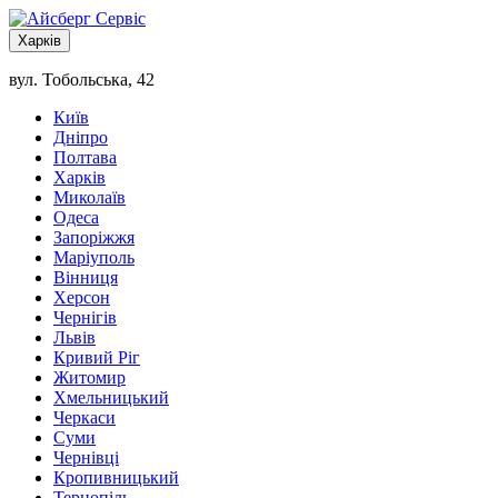
Харків
вул. Тобольська, 42
Київ
Дніпро
Полтава
Харків
Миколаїв
Одеса
Запоріжжя
Маріуполь
Вінниця
Херсон
Чернігів
Львів
Кривий Ріг
Житомир
Хмельницький
Черкаси
Суми
Чернівці
Кропивницький
Тернопіль