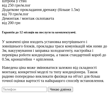
Штроба у стіні
вiд 250 грн/м.пог
Додаткове прокладання дренажу (більше 1.5м)
вiд 70 грн/м.пог
Демонтаж / монтаж склопакета
вiд 200 грн
Гарантія до 12 місяців на послуги та комплектуючі.
У зазначені ціни входить установка внутрішнього і
зовнішнього блоків, прокладка траси комунікацій між ними до
3м, вакуумування і заправка холодоагенту, настройка і
перевірка роботи кондиціонера, а також стандартний короб до
0.5м, кронштейни + кріплення.
Наведена ціна може змінюватися залежно від складності
монтажу, конкретної моделі та типу кондиціонера. Також
радимо попередньо викликати фахівця на об'єкт для більш
точної оцінки вартості та найкращого способу встановлення.
Чекаю дзвінка