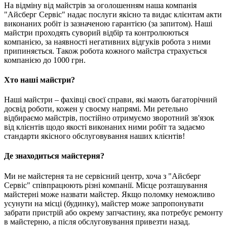
На відміну від майстрів за оголошенням наша компанія
"Айсберг Сервіс" надає послуги якісно та видає клієнтам акти
виконаних робіт із зазначеною гарантією (за запитом). Наші
майстри проходять суворий відбір та контролюються
компанією, за наявності негативних відгуків робота з ними
припиняється. Також робота кожного майстра страхується
компанією до 1000 грн.
Хто наші майстри?
Наші майстри – фахівці своєї справи, які мають багаторічний
досвід роботи, кожен у своєму напрямі. Ми ретельно
відбираємо майстрів, постійно отримуємо зворотний зв'язок
від клієнтів щодо якості виконаних ними робіт та задаємо
стандарти якісного обслуговування наших клієнтів!
Де знаходиться майстерня?
Ми не майстерня та не сервісний центр, хоча з "Айсберг
Сервіс" співпрацюють різні компанії. Місце розташування
майстерні може назвати майстер. Якщо поломку неможливо
усунути на місці (будинку), майстер може запропонувати
забрати пристрій або окрему запчастину, яка потребує ремонту
в майстерню, а після обслуговування привезти назад.