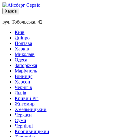
Харків
вул. Тобольська, 42
Київ
Дніпро
Полтава
Харків
Миколаїв
Одеса
Запоріжжя
Маріуполь
Вінниця
Херсон
Чернігів
Львів
Кривий Ріг
Житомир
Хмельницький
Черкаси
Суми
Чернівці
Кропивницький
Тернопіль