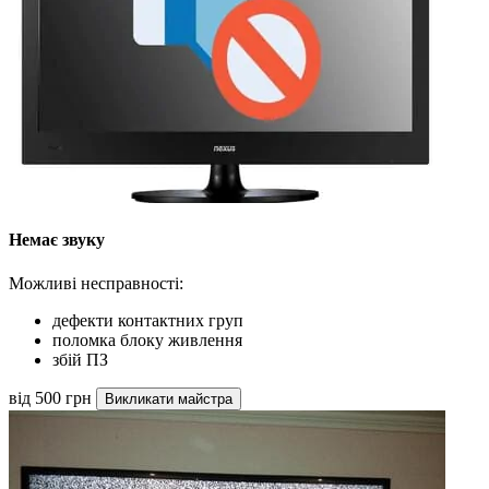
Немає звуку
Можливі несправності:
дефекти контактних груп
поломка блоку живлення
збій ПЗ
від 500 грн
Викликати майстра