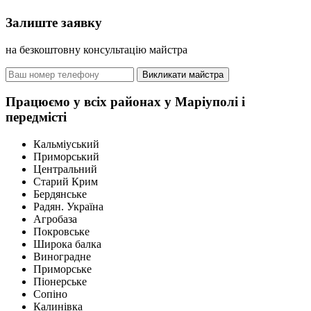
Залиште заявку
на безкоштовну консультацію майстра
Викликати майстра
Працюємо у всіх районах у Маріуполі і
передмісті
Кальміуський
Приморський
Центральний
Старий Крим
Бердянське
Радян. Україна
Агробаза
Покровське
Широка балка
Виноградне
Приморське
Піонерське
Сопіно
Калинівка