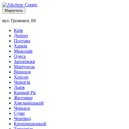
Маріуполь
вул. Громової, 69
Київ
Дніпро
Полтава
Харків
Миколаїв
Одеса
Запоріжжя
Маріуполь
Вінниця
Херсон
Чернігів
Львів
Кривий Ріг
Житомир
Хмельницький
Черкаси
Суми
Чернівці
Кропивницький
Тернопіль