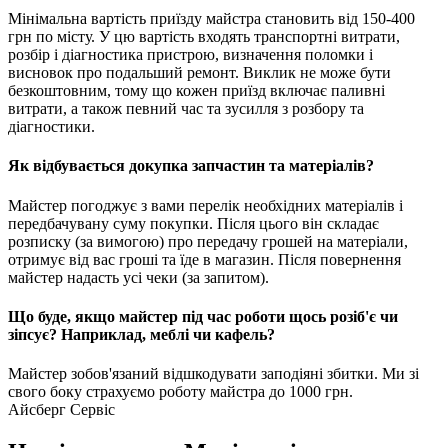
Мінімальна вартість приїзду майстра становить від 150-400
грн по місту. У цю вартість входять транспортні витрати,
розбір і діагностика пристрою, визначення поломки і
висновок про подальший ремонт. Виклик не може бути
безкоштовним, тому що кожен приїзд включає паливні
витрати, а також певний час та зусилля з розбору та
діагностики.
Як відбувається докупка запчастин та матеріалів?
Майстер погоджує з вами перелік необхідних матеріалів і
передбачувану суму покупки. Після цього він складає
розписку (за вимогою) про передачу грошей на матеріали,
отримує від вас гроші та їде в магазин. Після повернення
майстер надасть усі чеки (за запитом).
Що буде, якщо майстер під час роботи щось розіб'є чи
зіпсує? Наприклад, меблі чи кафель?
Майстер зобов'язаний відшкодувати заподіяні збитки. Ми зі
свого боку страхуємо роботу майстра до 1000 грн.
Айсберг Сервіс