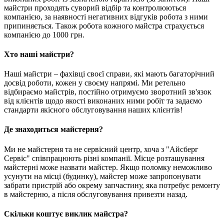
майстри проходять суворий відбір та контролюються
компанією, за наявності негативних відгуків робота з ними
припиняється. Також робота кожного майстра страхується
компанією до 1000 грн.
Хто наші майстри?
Наші майстри – фахівці своєї справи, які мають багаторічний
досвід роботи, кожен у своєму напрямі. Ми ретельно
відбираємо майстрів, постійно отримуємо зворотний зв'язок
від клієнтів щодо якості виконаних ними робіт та задаємо
стандарти якісного обслуговування наших клієнтів!
Де знаходиться майстерня?
Ми не майстерня та не сервісний центр, хоча з "Айсберг
Сервіс" співпрацюють різні компанії. Місце розташування
майстерні може назвати майстер. Якщо поломку неможливо
усунути на місці (будинку), майстер може запропонувати
забрати пристрій або окрему запчастину, яка потребує ремонту
в майстерню, а після обслуговування привезти назад.
Скільки коштує виклик майстра?