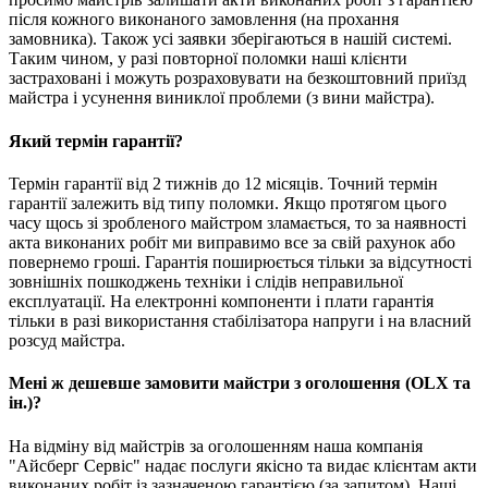
після кожного виконаного замовлення (на прохання
замовника). Також усі заявки зберігаються в нашій системі.
Таким чином, у разі повторної поломки наші клієнти
застраховані і можуть розраховувати на безкоштовний приїзд
майстра і усунення виниклої проблеми (з вини майстра).
Який термін гарантії?
Термін гарантії від 2 тижнів до 12 місяців. Точний термін
гарантії залежить від типу поломки. Якщо протягом цього
часу щось зі зробленого майстром зламається, то за наявності
акта виконаних робіт ми виправимо все за свій рахунок або
повернемо гроші. Гарантія поширюється тільки за відсутності
зовнішніх пошкоджень техніки і слідів неправильної
експлуатації. На електронні компоненти і плати гарантія
тільки в разі використання стабілізатора напруги і на власний
розсуд майстра.
Мені ж дешевше замовити майстри з оголошення (OLX та
ін.)?
На відміну від майстрів за оголошенням наша компанія
"Айсберг Сервіс" надає послуги якісно та видає клієнтам акти
виконаних робіт із зазначеною гарантією (за запитом). Наші