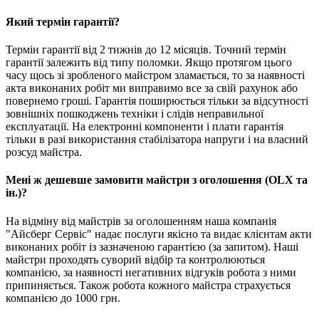
Який термін гарантії?
Термін гарантії від 2 тижнів до 12 місяців. Точний термін
гарантії залежить від типу поломки. Якщо протягом цього
часу щось зі зробленого майстром зламається, то за наявності
акта виконаних робіт ми виправимо все за свій рахунок або
повернемо гроші. Гарантія поширюється тільки за відсутності
зовнішніх пошкоджень техніки і слідів неправильної
експлуатації. На електронні компоненти і плати гарантія
тільки в разі використання стабілізатора напруги і на власний
розсуд майстра.
Мені ж дешевше замовити майстри з оголошення (OLX та
ін.)?
На відміну від майстрів за оголошенням наша компанія
"Айсберг Сервіс" надає послуги якісно та видає клієнтам акти
виконаних робіт із зазначеною гарантією (за запитом). Наші
майстри проходять суворий відбір та контролюються
компанією, за наявності негативних відгуків робота з ними
припиняється. Також робота кожного майстра страхується
компанією до 1000 грн.