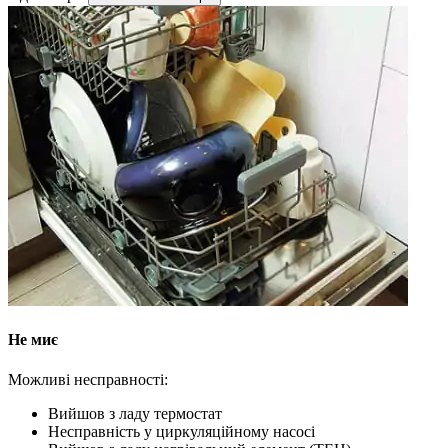
Не миє
Можливі несправності:
Вийшов з ладу термостат
Несправність у циркуляційному насосі