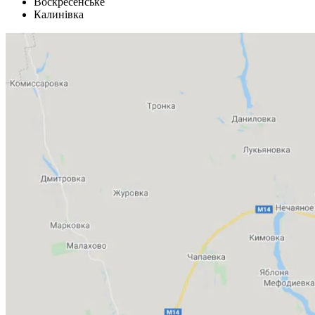
Воскресенське
Калинівка