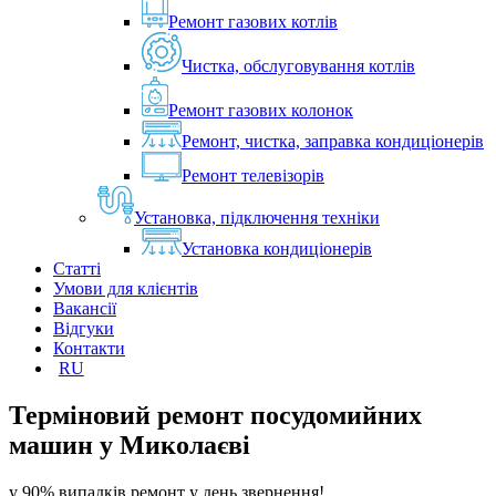
Ремонт газових котлів
Чистка, обслуговування котлів
Ремонт газових колонок
Ремонт, чистка, заправка кондиціонерів
Ремонт телевізорів
Установка, підключення техніки
Установка кондиціонерів
Статті
Умови для клієнтів
Вакансії
Відгуки
Контакти
RU
Терміновий ремонт посудомийних
машин у
Миколаєві
у 90% випадків ремонт у день звернення!