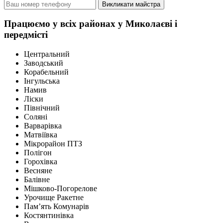
Викликати майстра
Працюємо у всіх районах у Миколаєві і
передмісті
Центральний
Заводський
Корабельний
Інгульська
Намив
Ліски
Північний
Соляні
Варварівка
Матвіївка
Мікрорайон ПТЗ
Полігон
Горохівка
Весняне
Балівне
Мішково-Погорелове
Урочище Ракетне
Пам’ять Комунарів
Костянтинівка