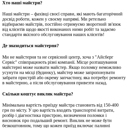
Хто наші майстри?
Наші майстри – фахівці своєї справи, які мають багаторічний
досвід роботи, кожен у своєму напрямі. Ми ретельно
відбираємо майстрів, постійно отримуємо зворотний зв'язок
від клієнтів щодо якості виконаних ними робіт та задаємо
стандарти якісного обслуговування наших клієнтів!
Де знаходиться майстерня?
Ми не майстерня та не сервісний центр, хоча з "Айсберг
Сервіс" співпрацюють різні компанії. Місце розташування
майстерні може назвати майстер. Якщо поломку неможливо
усунути на місці (будинку), майстер може запропонувати
забрати пристрій або окрему запчастину, яка потребує ремонту
в майстерню, а після обслуговування привезти назад.
Скільки коштує виклик майстра?
Мінімальна вартість приїзду майстра становить від 150-400
грн по місту. У цю вартість входять транспортні витрати,
розбір і діагностика пристрою, визначення поломки і
висновок про подальший ремонт. Виклик не може бути
безкоштовним, тому що кожен приїзд включає паливні