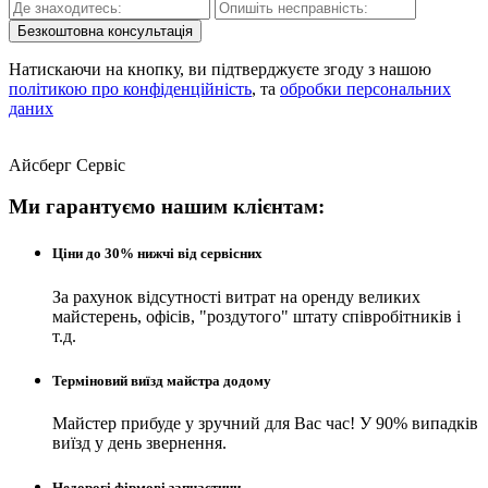
Безкоштовна консультація
Натискаючи на кнопку, ви підтверджуєте згоду з нашою
політикою про конфіденційність
, та
обробки персональних
даних
Айсберг Сервіс
Ми гарантуємо нашим клієнтам:
Ціни до 30% нижчі від сервісних
За рахунок відсутності витрат на оренду великих
майстерень, офісів, "роздутого" штату співробітників і
т.д.
Терміновий виїзд майстра додому
Майстер прибуде у зручний для Вас час! У 90% випадків
виїзд у день звернення.
Недорогі фірмові запчастини