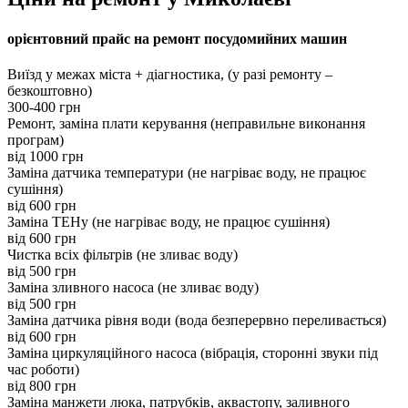
орієнтовний прайс на ремонт посудомийних машин
Виїзд у межах міста + діагностика, (у разі ремонту –
безкоштовно)
300-400 грн
Ремонт, заміна плати керування (неправильне виконання
програм)
вiд 1000 грн
Заміна датчика температури (не нагріває воду, не працює
сушіння)
вiд 600 грн
Заміна ТЕНу (не нагріває воду, не працює сушіння)
вiд 600 грн
Чистка всіх фільтрів (не зливає воду)
вiд 500 грн
Заміна зливного насоса (не зливає воду)
вiд 500 грн
Заміна датчика рівня води (вода безперервно переливається)
вiд 600 грн
Заміна циркуляційного насоса (вібрація, сторонні звуки під
час роботи)
вiд 800 грн
Заміна манжети люка, патрубків, аквастопу, заливного