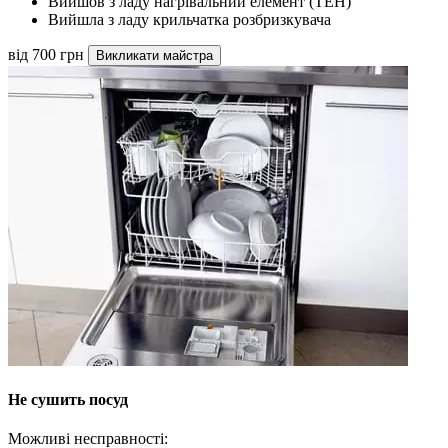
Вийшов з ладу нагрівальний елемент (ТЕН)
Вийшла з ладу крильчатка розбризкувача
від 700 грн
Викликати майстра
Не сушить посуд
Можливі несправності: