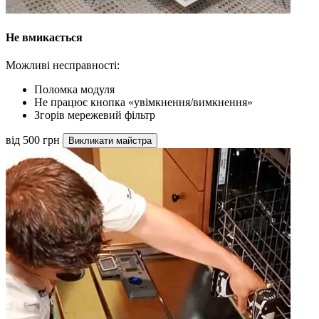
Не вмикається
Можливі несправності:
Поломка модуля
Не працює кнопка «увімкнення/вимкнення»
Згорів мережевий фільтр
від 500 грн
Викликати майстра