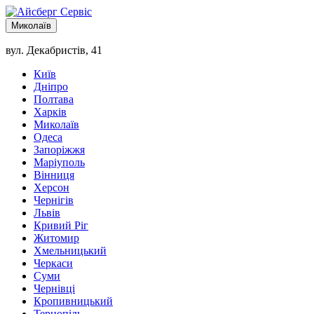
Миколаїв
вул. Декабристів, 41
Київ
Дніпро
Полтава
Харків
Миколаїв
Одеса
Запоріжжя
Маріуполь
Вінниця
Херсон
Чернігів
Львів
Кривий Ріг
Житомир
Хмельницький
Черкаси
Суми
Чернівці
Кропивницький
Тернопіль