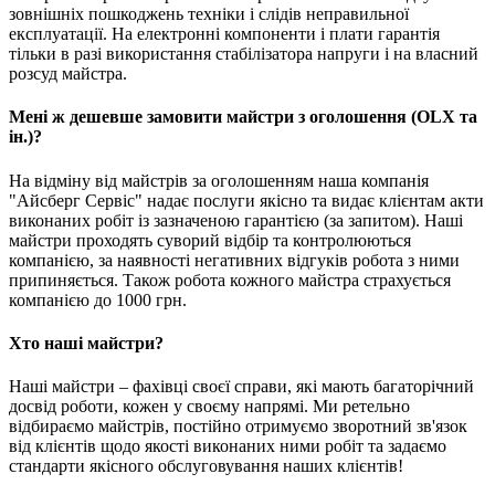
зовнішніх пошкоджень техніки і слідів неправильної
експлуатації. На електронні компоненти і плати гарантія
тільки в разі використання стабілізатора напруги і на власний
розсуд майстра.
Мені ж дешевше замовити майстри з оголошення (OLX та
ін.)?
На відміну від майстрів за оголошенням наша компанія
"Айсберг Сервіс" надає послуги якісно та видає клієнтам акти
виконаних робіт із зазначеною гарантією (за запитом). Наші
майстри проходять суворий відбір та контролюються
компанією, за наявності негативних відгуків робота з ними
припиняється. Також робота кожного майстра страхується
компанією до 1000 грн.
Хто наші майстри?
Наші майстри – фахівці своєї справи, які мають багаторічний
досвід роботи, кожен у своєму напрямі. Ми ретельно
відбираємо майстрів, постійно отримуємо зворотний зв'язок
від клієнтів щодо якості виконаних ними робіт та задаємо
стандарти якісного обслуговування наших клієнтів!