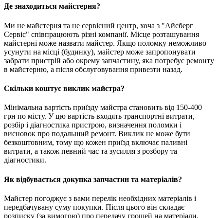
Де знаходиться майстерня?
Ми не майстерня та не сервісний центр, хоча з "Айсберг
Сервіс" співпрацюють різні компанії. Місце розташування
майстерні може назвати майстер. Якщо поломку неможливо
усунути на місці (будинку), майстер може запропонувати
забрати пристрій або окрему запчастину, яка потребує ремонту
в майстерню, а після обслуговування привезти назад.
Скільки коштує виклик майстра?
Мінімальна вартість приїзду майстра становить від 150-400
грн по місту. У цю вартість входять транспортні витрати,
розбір і діагностика пристрою, визначення поломки і
висновок про подальший ремонт. Виклик не може бути
безкоштовним, тому що кожен приїзд включає паливні
витрати, а також певний час та зусилля з розбору та
діагностики.
Як відбувається докупка запчастин та матеріалів?
Майстер погоджує з вами перелік необхідних матеріалів і
передбачувану суму покупки. Після цього він складає
розписку (за вимогою) про передачу грошей на матеріали,