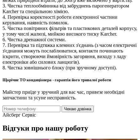
межах природної втрати, до 500гр вже включено у вартість).
3. Чистка теплообмінника від забруднень парогенератором
Karcher та спеціальною хімією.
4. Перевірка коректності роботи електронної частини
керування, наявність помилок.
5. Чистка повітряних фільтрів та пластикових деталей корпусу,
у тому числі жалюзі, мийкою високого тиску Karcher.
6. Чистка дренажної системи.
7. Перевірка та підтяжка клемних з'єднань (з часом електричні
з'єднання можуть послаблюватися, контакти починають
іскрити, створюючи ймовірність загоряння, виходу з ладу
електроніки або силових ланцюгів).
8. Чистка зовнішнього блоку (при зручному доступі).
Щорічне ТО кондиціонера - гарантія його тривалої роботи
Майстер приїде у зручний для вас час, привезе необхідні
запчастини та усуне несправність.
Чекаю дзвінка
Айсберг Сервіс
Відгуки про нашу роботу