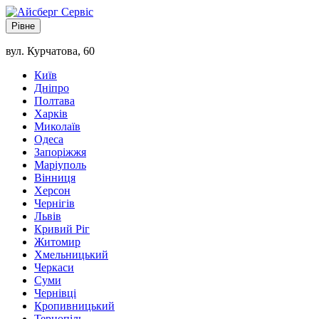
Рівне
вул. Курчатова, 60
Київ
Дніпро
Полтава
Харків
Миколаїв
Одеса
Запоріжжя
Маріуполь
Вінниця
Херсон
Чернігів
Львів
Кривий Ріг
Житомир
Хмельницький
Черкаси
Суми
Чернівці
Кропивницький
Тернопіль