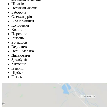
Шпанів
Великий Житін
Забороль
Олександрія
Біла Криниця
Колоденка
Квасилів
Порозове
Ільпень
Богдашев
Вересневе
Вел. Омеляна
Дядьковичі
Здолбунів
Містечко
Іваничі
Шубков
Глінськ