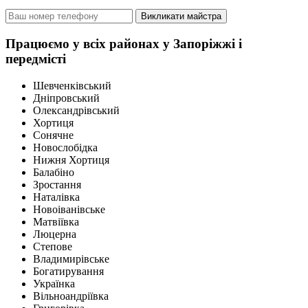
Викликати майстра
Працюємо у всіх районах у Запоріжжі і
передмісті
Шевченківський
Дніпровський
Олександрівський
Хортиця
Сонячне
Новослобідка
Нижня Хортиця
Балабіно
Зростання
Наталівка
Новоіванівське
Матвіївка
Люцерна
Степове
Владимирівське
Богатирування
Українка
Вільноандріївка