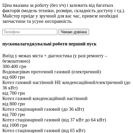
Ціна вказана за роботу (без з/ч) і залежить від багатьох
факторів (модель техніки, розміри, складність доступу і тд.).
Майстер приїде у зручний для вас час, привезе необхідні
запчастини та усуне несправність.
Чекаю дзвінка
пусконалагоджувальні роботи перший пуск
Виїзд у межах міста + діагностика (у разі ремонту –
безкоштовно)
300-400 грн
Водонагрівач проточний газовий (електричний)
вiд 600 грн
Котел газовий настінний НЕ конденсаційний/електричний (до
36 кВт)
вiд 700 грн
Котел газовий конденсаційний настінний
вiд 800 грн
Котел стаціонарний газовий (до 36 кВт)
вiд 700 грн
Котел стаціонарний газовий (від 37 кВт до 64 кВт)
вiд 1000 грн
Котел стаціонарний газовий (від 65 кВт)