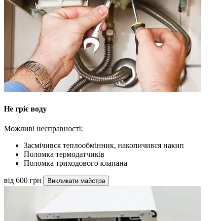
Не гріє воду
Можливі несправності:
Засмічився теплообмінник, накопичився накип
Поломка термодатчиків
Поломка триходового клапана
від 600 грн
Викликати майстра