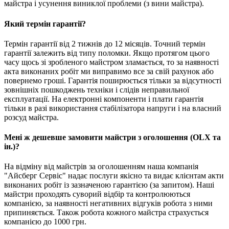
майстра і усунення виниклої проблеми (з вини майстра).
Який термін гарантії?
Термін гарантії від 2 тижнів до 12 місяців. Точний термін
гарантії залежить від типу поломки. Якщо протягом цього
часу щось зі зробленого майстром зламається, то за наявності
акта виконаних робіт ми виправимо все за свій рахунок або
повернемо гроші. Гарантія поширюється тільки за відсутності
зовнішніх пошкоджень техніки і слідів неправильної
експлуатації. На електронні компоненти і плати гарантія
тільки в разі використання стабілізатора напруги і на власний
розсуд майстра.
Мені ж дешевше замовити майстри з оголошення (OLX та
ін.)?
На відміну від майстрів за оголошенням наша компанія
"Айсберг Сервіс" надає послуги якісно та видає клієнтам акти
виконаних робіт із зазначеною гарантією (за запитом). Наші
майстри проходять суворий відбір та контролюються
компанією, за наявності негативних відгуків робота з ними
припиняється. Також робота кожного майстра страхується
компанією до 1000 грн.