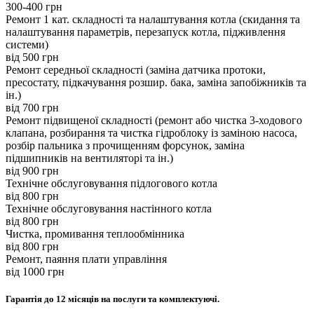
300-400 грн
Ремонт 1 кат. складності та налаштування котла (скидання та
налаштування параметрів, перезапуск котла, підживлення
системи)
вiд 500 грн
Ремонт середньої складності (заміна датчика протоки,
пресостату, підкачування розшир. бака, заміна запобіжників та
ін.)
вiд 700 грн
Ремонт підвищеної складності (ремонт або чистка 3-ходового
клапана, розбирання та чистка гідроблоку із заміною насоса,
розбір пальника з прочищенням форсунок, заміна
підшипників на вентиляторі та ін.)
вiд 900 грн
Технічне обслуговування підлогового котла
вiд 800 грн
Технічне обслуговування настінного котла
вiд 800 грн
Чистка, промивання теплообмінника
вiд 800 грн
Ремонт, паяння плати управління
вiд 1000 грн
Гарантія до 12 місяців на послуги та комплектуючі.