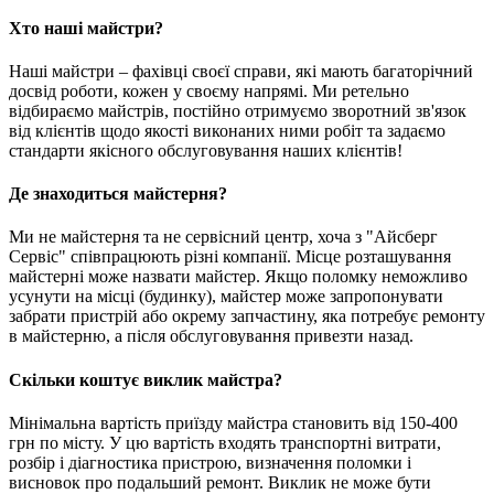
Хто наші майстри?
Наші майстри – фахівці своєї справи, які мають багаторічний
досвід роботи, кожен у своєму напрямі. Ми ретельно
відбираємо майстрів, постійно отримуємо зворотний зв'язок
від клієнтів щодо якості виконаних ними робіт та задаємо
стандарти якісного обслуговування наших клієнтів!
Де знаходиться майстерня?
Ми не майстерня та не сервісний центр, хоча з "Айсберг
Сервіс" співпрацюють різні компанії. Місце розташування
майстерні може назвати майстер. Якщо поломку неможливо
усунути на місці (будинку), майстер може запропонувати
забрати пристрій або окрему запчастину, яка потребує ремонту
в майстерню, а після обслуговування привезти назад.
Скільки коштує виклик майстра?
Мінімальна вартість приїзду майстра становить від 150-400
грн по місту. У цю вартість входять транспортні витрати,
розбір і діагностика пристрою, визначення поломки і
висновок про подальший ремонт. Виклик не може бути