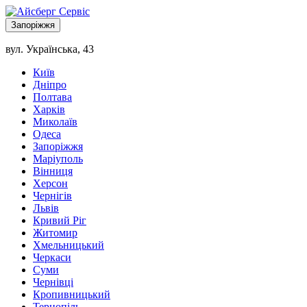
Запоріжжя
вул. Українська, 43
Київ
Дніпро
Полтава
Харків
Миколаїв
Одеса
Запоріжжя
Маріуполь
Вінниця
Херсон
Чернігів
Львів
Кривий Ріг
Житомир
Хмельницький
Черкаси
Суми
Чернівці
Кропивницький
Тернопіль