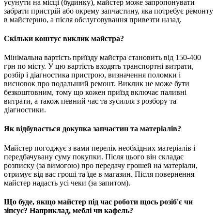
усунути на місці (будинку), майстер може запропонувати
забрати пристрій або окрему запчастину, яка потребує ремонту
в майстерню, а після обслуговування привезти назад.
Скільки коштує виклик майстра?
Мінімальна вартість приїзду майстра становить від 150-400
грн по місту. У цю вартість входять транспортні витрати,
розбір і діагностика пристрою, визначення поломки і
висновок про подальший ремонт. Виклик не може бути
безкоштовним, тому що кожен приїзд включає паливні
витрати, а також певний час та зусилля з розбору та
діагностики.
Як відбувається докупка запчастин та матеріалів?
Майстер погоджує з вами перелік необхідних матеріалів і
передбачувану суму покупки. Після цього він складає
розписку (за вимогою) про передачу грошей на матеріали,
отримує від вас гроші та їде в магазин. Після повернення
майстер надасть усі чеки (за запитом).
Що буде, якщо майстер під час роботи щось розіб'є чи
зіпсує? Наприклад, меблі чи кафель?