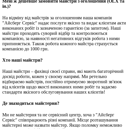
Мені ж дешевше замовити майстри з оголошення (OLX та
ін.)?
На відміну від майстрів за оголошенням наша компанія
"Айсберг Сервіс" надає послуги якісно та видає клієнтам акти
виконаних робіт із зазначеною гарантією (за запитом). Наші
майстри проходять суворий відбір та контролюються
компанією, за наявності негативних відгуків робота з ними
припиняється. Також робота кожного майстра страхується
компанією до 1000 грн.
Хто наші майстри?
Наші майстри – фахівці своєї справи, які мають багаторічний
досвід роботи, кожен у своєму напрямі. Ми ретельно
відбираємо майстрів, постійно отримуємо зворотний зв'язок
від клієнтів щодо якості виконаних ними робіт та задаємо
стандарти якісного обслуговування наших клієнтів!
Де знаходиться майстерня?
Ми не майстерня та не сервісний центр, хоча з "Айсберг
Сервіс" співпрацюють різні компанії. Місце розташування
майстерні може назвати майстер. Якщо поломку неможливо