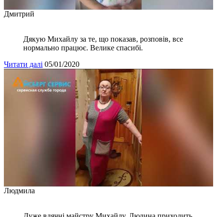
Дмитрий
Дякую Михайлу за те, що показав, розповів, все
нормально працює. Велике спасибі.
Читати далі
05/01/2020
Людмила
Дуже вдячні майстру Михайлу. Людина приходить