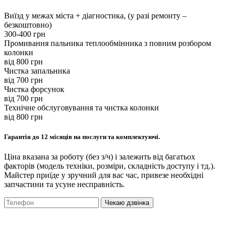
Виїзд у межах міста + діагностика, (у разі ремонту –
безкоштовно)
300-400 грн
Промивання пальника теплообмінника з повним розбором
колонки
вiд 800 грн
Чистка запальника
вiд 700 грн
Чистка форсунок
вiд 700 грн
Технічне обслуговування та чистка колонки
вiд 800 грн
Гарантія до 12 місяців на послуги та комплектуючі.
Ціна вказана за роботу (без з/ч) і залежить від багатьох
факторів (модель техніки, розміри, складність доступу і тд.).
Майстер приїде у зручний для вас час, привезе необхідні
запчастини та усуне несправність.
Чекаю дзвінка