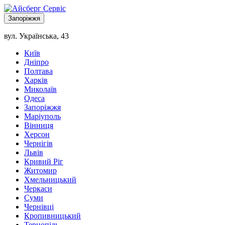
Запоріжжя
вул. Українська, 43
Київ
Дніпро
Полтава
Харків
Миколаїв
Одеса
Запоріжжя
Маріуполь
Вінниця
Херсон
Чернігів
Львів
Кривий Ріг
Житомир
Хмельницький
Черкаси
Суми
Чернівці
Кропивницький
Тернопіль