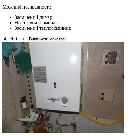
Можливі несправності:
Засмічений димар
Несправна термопара
Засмічений теплообмінник
від 700 грн
Викликати майстра