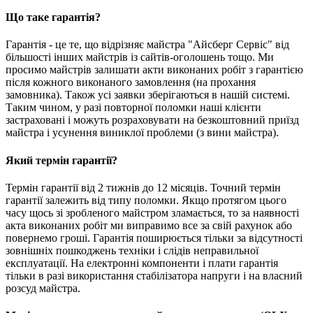
Що таке гарантія?
Гарантія - це те, що відрізняє майстра "Айсберг Сервіс" від
більшості інших майстрів із сайтів-оголошень тощо. Ми
просимо майстрів залишати акти виконаних робіт з гарантією
після кожного виконаного замовлення (на прохання
замовника). Також усі заявки зберігаються в нашій системі.
Таким чином, у разі повторної поломки наші клієнти
застраховані і можуть розраховувати на безкоштовний приїзд
майстра і усунення виниклої проблеми (з вини майстра).
Який термін гарантії?
Термін гарантії від 2 тижнів до 12 місяців. Точний термін
гарантії залежить від типу поломки. Якщо протягом цього
часу щось зі зробленого майстром зламається, то за наявності
акта виконаних робіт ми виправимо все за свій рахунок або
повернемо гроші. Гарантія поширюється тільки за відсутності
зовнішніх пошкоджень техніки і слідів неправильної
експлуатації. На електронні компоненти і плати гарантія
тільки в разі використання стабілізатора напруги і на власний
розсуд майстра.