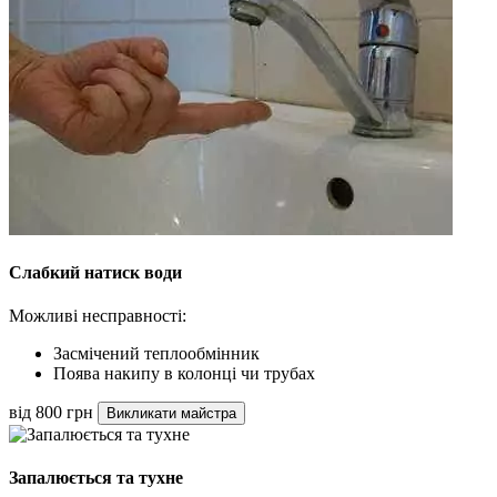
Слабкий натиск води
Можливі несправності:
Засмічений теплообмінник
Поява накипу в колонці чи трубах
від 800 грн
Викликати майстра
Запалюється та тухне