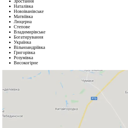
Зростання
Наталівка
Новоіванівське
Матвіївка
Люцерна
Степове
Владимирівське
Богатирування
Українка
Вільноандріївка
Григорівка
Розумівка
Високогірне