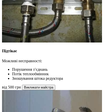
Підтікає
Можливі несправності:
Порушення з’єднань
Потік теплообмінник
Зношування штока редуктора
від 500 грн
Викликати майстра