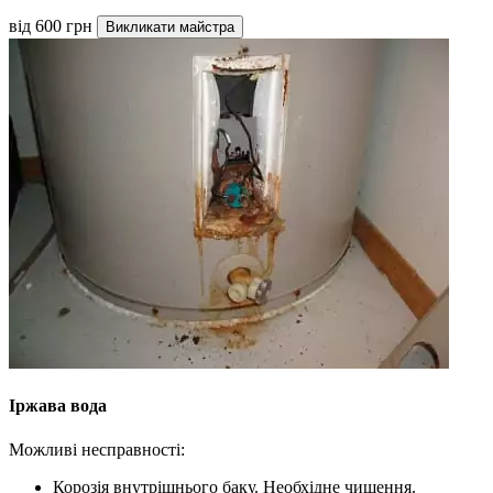
від 600 грн
Викликати майстра
Іржава вода
Можливі несправності:
Корозія внутрішнього баку. Необхідне чищення.