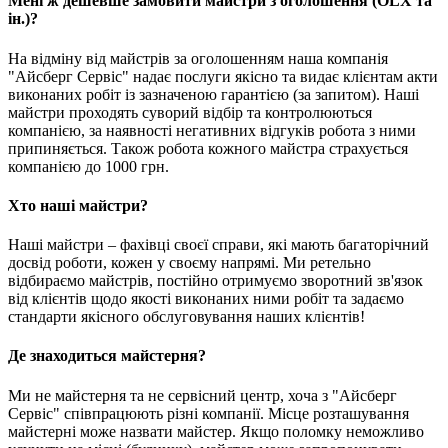
Мені ж дешевше замовити майстри з оголошення (OLX та
ін.)?
На відміну від майстрів за оголошенням наша компанія
"Айсберг Сервіс" надає послуги якісно та видає клієнтам акти
виконаних робіт із зазначеною гарантією (за запитом). Наші
майстри проходять суворий відбір та контролюються
компанією, за наявності негативних відгуків робота з ними
припиняється. Також робота кожного майстра страхується
компанією до 1000 грн.
Хто наші майстри?
Наші майстри – фахівці своєї справи, які мають багаторічний
досвід роботи, кожен у своєму напрямі. Ми ретельно
відбираємо майстрів, постійно отримуємо зворотний зв'язок
від клієнтів щодо якості виконаних ними робіт та задаємо
стандарти якісного обслуговування наших клієнтів!
Де знаходиться майстерня?
Ми не майстерня та не сервісний центр, хоча з "Айсберг
Сервіс" співпрацюють різні компанії. Місце розташування
майстерні може назвати майстер. Якщо поломку неможливо