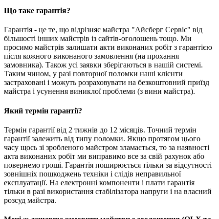
Що таке гарантія?
Гарантія - це те, що відрізняє майстра "Айсберг Сервіс" від
більшості інших майстрів із сайтів-оголошень тощо. Ми
просимо майстрів залишати акти виконаних робіт з гарантією
після кожного виконаного замовлення (на прохання
замовника). Також усі заявки зберігаються в нашій системі.
Таким чином, у разі повторної поломки наші клієнти
застраховані і можуть розраховувати на безкоштовний приїзд
майстра і усунення виниклої проблеми (з вини майстра).
Який термін гарантії?
Термін гарантії від 2 тижнів до 12 місяців. Точний термін
гарантії залежить від типу поломки. Якщо протягом цього
часу щось зі зробленого майстром зламається, то за наявності
акта виконаних робіт ми виправимо все за свій рахунок або
повернемо гроші. Гарантія поширюється тільки за відсутності
зовнішніх пошкоджень техніки і слідів неправильної
експлуатації. На електронні компоненти і плати гарантія
тільки в разі використання стабілізатора напруги і на власний
розсуд майстра.