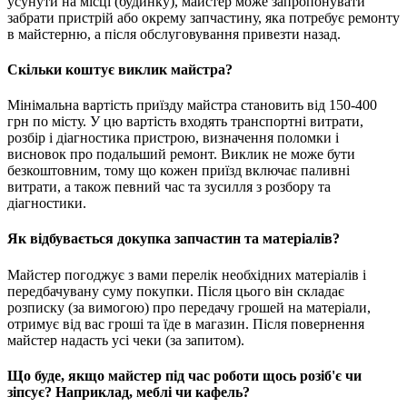
усунути на місці (будинку), майстер може запропонувати
забрати пристрій або окрему запчастину, яка потребує ремонту
в майстерню, а після обслуговування привезти назад.
Скільки коштує виклик майстра?
Мінімальна вартість приїзду майстра становить від 150-400
грн по місту. У цю вартість входять транспортні витрати,
розбір і діагностика пристрою, визначення поломки і
висновок про подальший ремонт. Виклик не може бути
безкоштовним, тому що кожен приїзд включає паливні
витрати, а також певний час та зусилля з розбору та
діагностики.
Як відбувається докупка запчастин та матеріалів?
Майстер погоджує з вами перелік необхідних матеріалів і
передбачувану суму покупки. Після цього він складає
розписку (за вимогою) про передачу грошей на матеріали,
отримує від вас гроші та їде в магазин. Після повернення
майстер надасть усі чеки (за запитом).
Що буде, якщо майстер під час роботи щось розіб'є чи
зіпсує? Наприклад, меблі чи кафель?