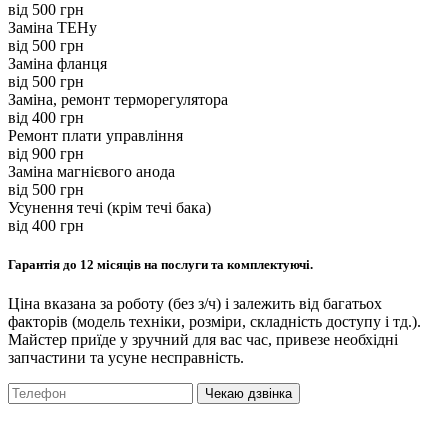
вiд 500 грн
Заміна ТЕНу
вiд 500 грн
Заміна фланця
вiд 500 грн
Заміна, ремонт терморегулятора
вiд 400 грн
Ремонт плати управління
вiд 900 грн
Заміна магнієвого анода
вiд 500 грн
Усунення течі (крім течі бака)
вiд 400 грн
Гарантія до 12 місяців на послуги та комплектуючі.
Ціна вказана за роботу (без з/ч) і залежить від багатьох
факторів (модель техніки, розміри, складність доступу і тд.).
Майстер приїде у зручний для вас час, привезе необхідні
запчастини та усуне несправність.
Чекаю дзвінка