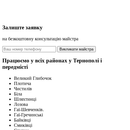
Залиште заявку
на безкоштовну консультацію майстра
Викликати майстра
Працюємо у всіх районах у Тернополі і
передмісті
Великий Глибочок
Плотича
Чистилів
Біла
Шляхтинці
Лозова
Гаї-Шевченків.
Гаї-Гречинські
Байківці
Смиківці