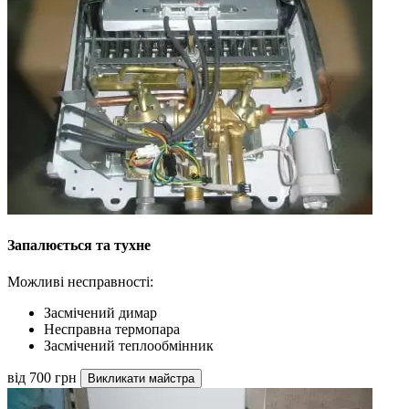
Запалюється та тухне
Можливі несправності:
Засмічений димар
Несправна термопара
Засмічений теплообмінник
від 700 грн
Викликати майстра