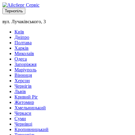
Тернопіль
вул. Лучаківського, 3
Київ
Дніпро
Полтава
Харків
Миколаїв
Одеса
Запоріжжя
Маріуполь
Вінниця
Херсон
Чернігів
Львів
Кривий Ріг
Житомир
Хмельницький
Черкаси
Суми
Чернівці
Кропивницький
Тернопіль