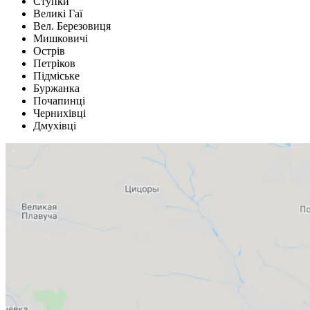
Ступки
Великі Гаї
Вел. Березовиця
Мишковичі
Острів
Петріков
Підміське
Буржанка
Почапинці
Чернихівці
Дмухівці