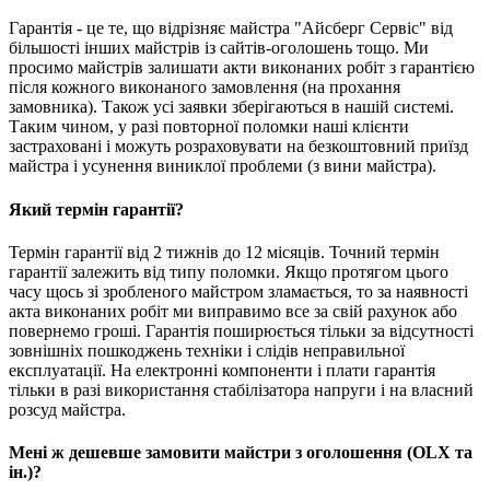
Гарантія - це те, що відрізняє майстра "Айсберг Сервіс" від
більшості інших майстрів із сайтів-оголошень тощо. Ми
просимо майстрів залишати акти виконаних робіт з гарантією
після кожного виконаного замовлення (на прохання
замовника). Також усі заявки зберігаються в нашій системі.
Таким чином, у разі повторної поломки наші клієнти
застраховані і можуть розраховувати на безкоштовний приїзд
майстра і усунення виниклої проблеми (з вини майстра).
Який термін гарантії?
Термін гарантії від 2 тижнів до 12 місяців. Точний термін
гарантії залежить від типу поломки. Якщо протягом цього
часу щось зі зробленого майстром зламається, то за наявності
акта виконаних робіт ми виправимо все за свій рахунок або
повернемо гроші. Гарантія поширюється тільки за відсутності
зовнішніх пошкоджень техніки і слідів неправильної
експлуатації. На електронні компоненти і плати гарантія
тільки в разі використання стабілізатора напруги і на власний
розсуд майстра.
Мені ж дешевше замовити майстри з оголошення (OLX та
ін.)?