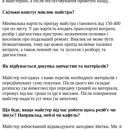
в майстерню, а після обслуговування привезти назад.
Скільки коштує виклик майстра?
Мінімальна вартість приїзду майстра становить від 150-400
грн по місту. У цю вартість входять транспортні витрати,
розбір і діагностика пристрою, визначення поломки і
висновок про подальший ремонт. Виклик не може бути
безкоштовним, тому що кожен приїзд включає паливні
витрати, а також певний час та зусилля з розбору та
діагностики.
Як відбувається докупка запчастин та матеріалів?
Майстер погоджує з вами перелік необхідних матеріалів і
передбачувану суму покупки. Після цього він складає
розписку (за вимогою) про передачу грошей на матеріали,
отримує від вас гроші та їде в магазин. Після повернення
майстер надасть усі чеки (за запитом).
Що буде, якщо майстер під час роботи щось розіб'є чи
зіпсує? Наприклад, меблі чи кафель?
Майстер зобов'язаний відшкодувати заподіяні збитки. Ми зі