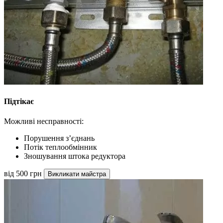
Підтікає
Можливі несправності:
Порушення з’єднань
Потік теплообмінник
Зношування штока редуктора
від 500 грн
Викликати майстра