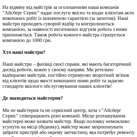
На відміну від майстрів за оголошенням наша компанія
"Айсберг Сервіс" надає послуги якісно та видає клієнтам акти
виконаних робіт із зазначеною гарантією (за запитом). Наші
майстри проходять суворий відбір та контролюються
компанією, за наявності негативних відгуків робота з ними
припиняється. Також робота кожного майстра страхується
компанією до 1000 грн.
Хто наші майстри?
Наші майстри – фахівці своєї справи, які мають багаторічний
досвід роботи, кожен у своєму напрямі. Ми ретельно
відбираємо майстрів, постійно отримуємо зворотний зв'язок
від клієнтів щодо якості виконаних ними робіт та задаємо
стандарти якісного обслуговування наших клієнтів!
Де знаходиться майстерня?
Ми не майстерня та не сервісний центр, хоча з "Айсберг
Сервіс" співпрацюють різні компанії. Місце розташування
майстерні може назвати майстер. Якщо поломку неможливо
усунути на місці (будинку), майстер може запропонувати
забрати пристрій або окрему запчастину, яка потребує ремонту