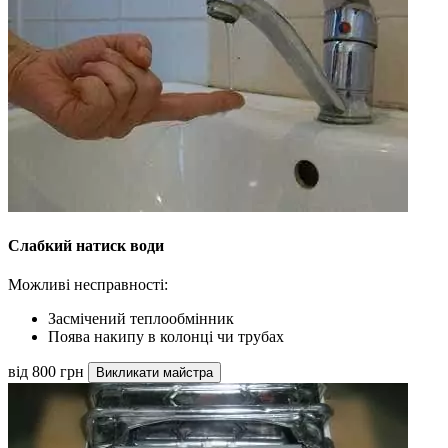
Слабкий натиск води
Можливі несправності:
Засмічений теплообмінник
Поява накипу в колонці чи трубах
від 800 грн
Викликати майстра