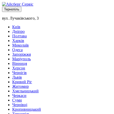
Тернопіль
вул. Лучаківського, 3
Київ
Дніпро
Полтава
Харків
Миколаїв
Одеса
Запоріжжя
Маріуполь
Вінниця
Херсон
Чернігів
Львів
Кривий Ріг
Житомир
Хмельницький
Черкаси
Суми
Чернівці
Кропивницький
Тернопіль