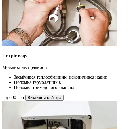
Не гріє воду
Можливі несправності:
Засмічився теплообмінник, накопичився накип
Поломка термодатчиків
Поломка триходового клапана
від 600 грн
Викликати майстра