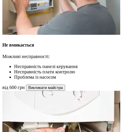
Не вмикається
Можливі несправності:
Несправність панелі керування
Несправність плати контролю
Проблема із насосом
від 600 грн
Викликати майстра